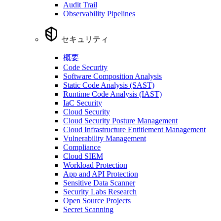
Audit Trail
Observability Pipelines
セキュリティ
概要
Code Security
Software Composition Analysis
Static Code Analysis (SAST)
Runtime Code Analysis (IAST)
IaC Security
Cloud Security
Cloud Security Posture Management
Cloud Infrastructure Entitlement Management
Vulnerability Management
Compliance
Cloud SIEM
Workload Protection
App and API Protection
Sensitive Data Scanner
Security Labs Research
Open Source Projects
Secret Scanning