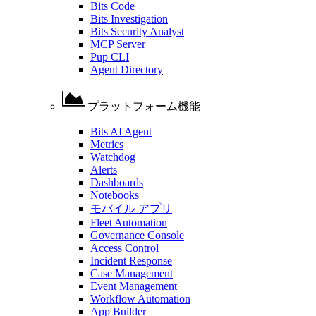
Bits Code
Bits Investigation
Bits Security Analyst
MCP Server
Pup CLI
Agent Directory
プラットフォーム機能
Bits AI Agent
Metrics
Watchdog
Alerts
Dashboards
Notebooks
モバイル アプリ
Fleet Automation
Governance Console
Access Control
Incident Response
Case Management
Event Management
Workflow Automation
App Builder