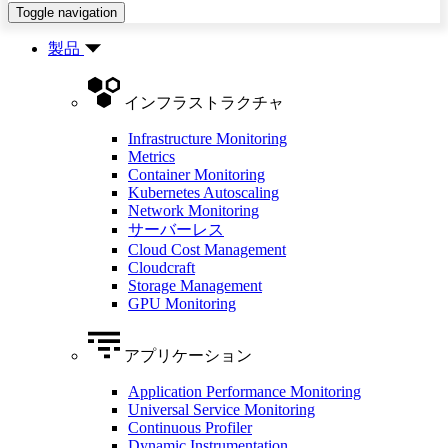
Toggle navigation
製品
インフラストラクチャ
Infrastructure Monitoring
Metrics
Container Monitoring
Kubernetes Autoscaling
Network Monitoring
サーバーレス
Cloud Cost Management
Cloudcraft
Storage Management
GPU Monitoring
アプリケーション
Application Performance Monitoring
Universal Service Monitoring
Continuous Profiler
Dynamic Instrumentation