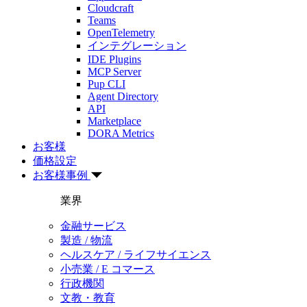
Cloudcraft
Teams
OpenTelemetry
インテグレーション
IDE Plugins
MCP Server
Pup CLI
Agent Directory
API
Marketplace
DORA Metrics
お客様
価格設定
お客様事例
業界
金融サービス
製造 / 物流
ヘルスケア / ライフサイエンス
小売業 / E コマース
行政機関
文教・教育