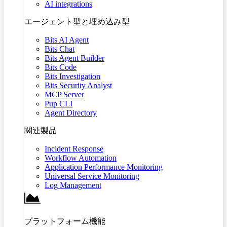
AI integrations
エージェント型と埋め込み型
Bits AI Agent
Bits Chat
Bits Agent Builder
Bits Code
Bits Investigation
Bits Security Analyst
MCP Server
Pup CLI
Agent Directory
関連製品
Incident Response
Workflow Automation
Application Performance Monitoring
Universal Service Monitoring
Log Management
プラットフォーム機能