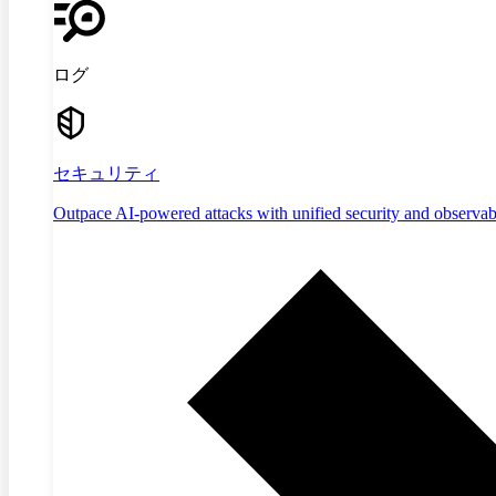
ログ
セキュリティ
Outpace AI-powered attacks with unified security and observabi