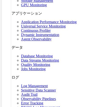
Storage Management
GPU Monitoring
アプリケーション
Application Performance Monitoring
Universal Service Monitoring
Continuous Profiler
Dynamic Instrumentation
Agent Observability
データ
Database Monitoring
Data Streams Monitoring
Quality Monitoring
Jobs Monitoring
ログ
Log Management
Sensitive Data Scanner
Audit Trail
Observability Pipelines
Error Tracking