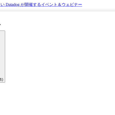
さい
Datadog が開催するイベント＆ウェビナー
ム
性)