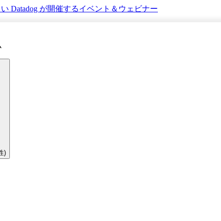
さい
Datadog が開催するイベント＆ウェビナー
ム
性)