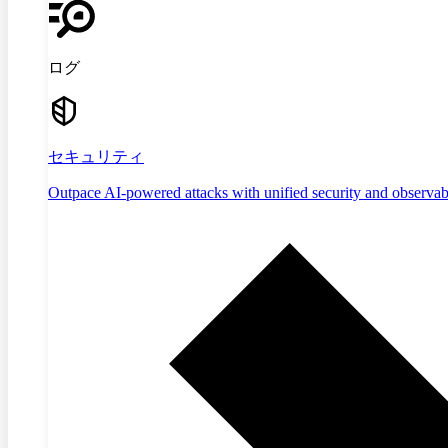
ログ
セキュリティ
Outpace AI-powered attacks with unified security and observabi