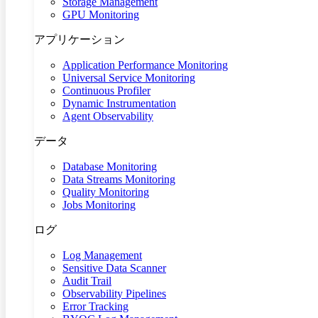
Storage Management
GPU Monitoring
アプリケーション
Application Performance Monitoring
Universal Service Monitoring
Continuous Profiler
Dynamic Instrumentation
Agent Observability
データ
Database Monitoring
Data Streams Monitoring
Quality Monitoring
Jobs Monitoring
ログ
Log Management
Sensitive Data Scanner
Audit Trail
Observability Pipelines
Error Tracking