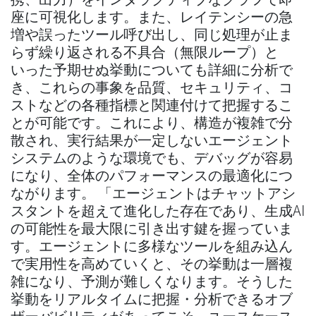
座に可視化します。また、レイテンシーの急
増や誤ったツール呼び出し、同じ処理が止ま
らず繰り返される不具合（無限ループ）と
いった予期せぬ挙動についても詳細に分析で
き、これらの事象を品質、セキュリティ、コ
ストなどの各種指標と関連付けて把握するこ
とが可能です。これにより、構造が複雑で分
散され、実行結果が一定しないエージェント
システムのような環境でも、デバッグが容易
になり、全体のパフォーマンスの最適化につ
ながります。 「エージェントはチャットアシ
スタントを超えて進化した存在であり、生成AI
の可能性を最大限に引き出す鍵を握っていま
す。エージェントに多様なツールを組み込ん
で実用性を高めていくと、その挙動は一層複
雑になり、予測が難しくなります。そうした
挙動をリアルタイムに把握・分析できるオブ
ザーバビリティがあってこそ、ユースケース