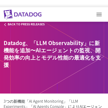
Togg
BACK TO PRESS RELEASES
Datadog、「LLM Observability」に新
機能を追加〜AIエージェントの監視、開
発効率の向上とモデル性能の最適化を支
援
3つの新機能「AI Agent Monitoring」「LLM
Experiments」「AI Agents Console」によりAIエージェン