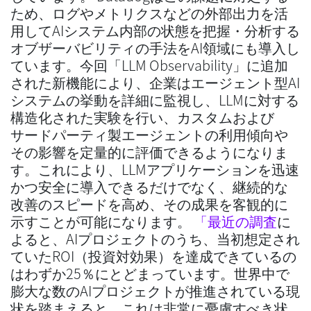
ため、ログやメトリクスなどの外部出力を活
用してAIシステム内部の状態を把握・分析する
オブザーバビリティの手法をAI領域にも導入し
ています。今回「LLM Observability」に追加
された新機能により、企業はエージェント型AI
システムの挙動を詳細に監視し、LLMに対する
構造化された実験を行い、カスタムおよび
サードパーティ製エージェントの利用傾向や
その影響を定量的に評価できるようになりま
す。これにより、LLMアプリケーションを迅速
かつ安全に導入できるだけでなく、継続的な
改善のスピードを高め、その成果を客観的に
示すことが可能になります。
「最近の調査
に
よると、AIプロジェクトのうち、当初想定され
ていたROI（投資対効果）を達成できているの
はわずか25％にとどまっています。世界中で
膨大な数のAIプロジェクトが推進されている現
状を踏まえると、これは非常に憂慮すべき状