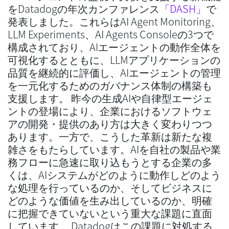
をDatadogの年次カンファレンス
「DASH」
で
発表しました。これらはAI Agent Monitoring、
LLM Experiments、AI Agents Consoleの3つで
構成されており、AIエージェントの動作全体を
可視化するとともに、LLMアプリケーションの
品質を継続的に評価し、AIエージェントの管理
を一元化するためのガバナンス体制の構築も
支援します。 昨今の生成AIや自律型エージェ
ントの登場により、企業におけるソフトウェ
アの開発・提供のあり方は大きく変わりつつ
あります。一方で、こうした革新は新たな複
雑さをもたらしています。AIを自社の製品や業
務フローに急速に取り込もうとする企業の多
くは、AIシステムがどのように動作しどのよう
な処理を行っているのか、そしてビジネスに
どのような価値を生み出しているのか、明確
に把握できていないという重大な課題に直面
しています。 Datadogはこの課題に対処する