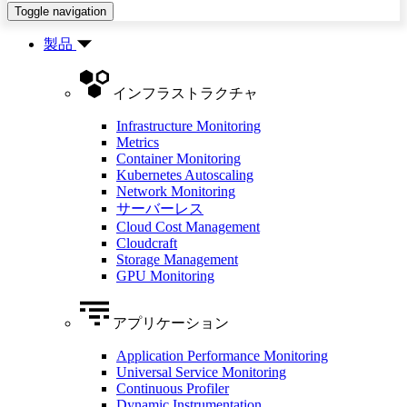
Toggle navigation
製品
インフラストラクチャ
Infrastructure Monitoring
Metrics
Container Monitoring
Kubernetes Autoscaling
Network Monitoring
サーバーレス
Cloud Cost Management
Cloudcraft
Storage Management
GPU Monitoring
アプリケーション
Application Performance Monitoring
Universal Service Monitoring
Continuous Profiler
Dynamic Instrumentation