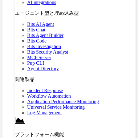
AI integrations
エージェント型と埋め込み型
Bits AI Agent
Bits Chat
Bits Agent Builder
Bits Code
Bits Investigation
Bits Security Analyst
MCP Server
Pup CLI
Agent Directory
関連製品
Incident Response
Workflow Automation
Application Performance Monitoring
Universal Service Monitoring
Log Management
プラットフォーム機能