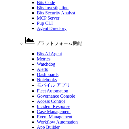
Bits Code
Bits Investigation
Bits Security Analyst
MCP Server
Pup CLI
Agent Directory
プラットフォーム機能
Bits AI Agent
Metrics
Watchdog
Alerts
Dashboards
Notebooks
モバイル アプリ
Fleet Automation
Governance Console
Access Control
Incident Response
Case Management
Event Management
Workflow Automation
App Builder