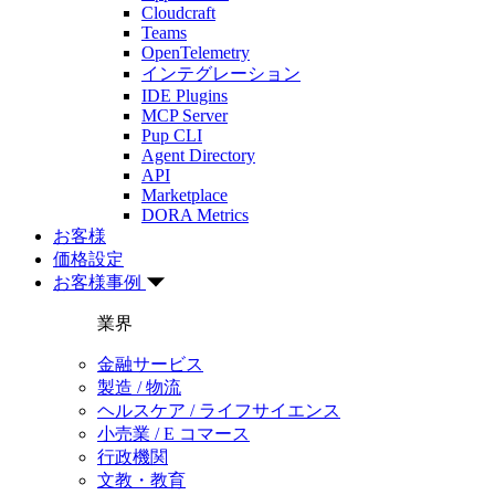
Cloudcraft
Teams
OpenTelemetry
インテグレーション
IDE Plugins
MCP Server
Pup CLI
Agent Directory
API
Marketplace
DORA Metrics
お客様
価格設定
お客様事例
業界
金融サービス
製造 / 物流
ヘルスケア / ライフサイエンス
小売業 / E コマース
行政機関
文教・教育