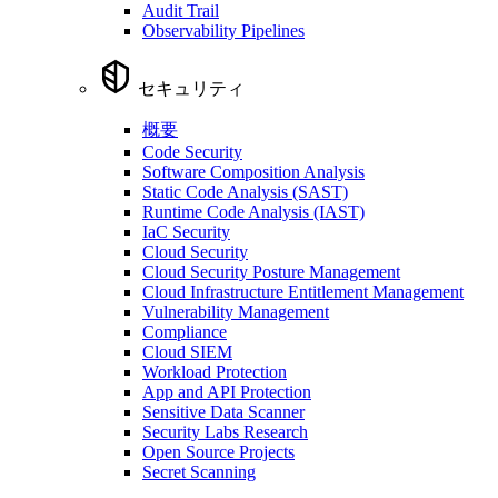
Audit Trail
Observability Pipelines
セキュリティ
概要
Code Security
Software Composition Analysis
Static Code Analysis (SAST)
Runtime Code Analysis (IAST)
IaC Security
Cloud Security
Cloud Security Posture Management
Cloud Infrastructure Entitlement Management
Vulnerability Management
Compliance
Cloud SIEM
Workload Protection
App and API Protection
Sensitive Data Scanner
Security Labs Research
Open Source Projects
Secret Scanning