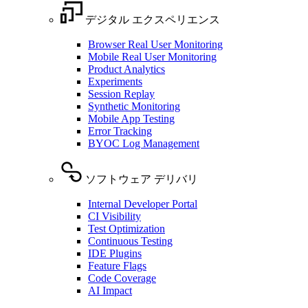
デジタル エクスペリエンス
Browser Real User Monitoring
Mobile Real User Monitoring
Product Analytics
Experiments
Session Replay
Synthetic Monitoring
Mobile App Testing
Error Tracking
BYOC Log Management
ソフトウェア デリバリ
Internal Developer Portal
CI Visibility
Test Optimization
Continuous Testing
IDE Plugins
Feature Flags
Code Coverage
AI Impact