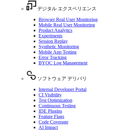
デジタル エクスペリエンス
Browser Real User Monitoring
Mobile Real User Monitoring
Product Analytics
Experiments
Session Replay
Synthetic Monitoring
Mobile App Testing
Error Tracking
BYOC Log Management
ソフトウェア デリバリ
Internal Developer Portal
CI Visibility
Test Optimization
Continuous Testing
IDE Plugins
Feature Flags
Code Coverage
AI Impact