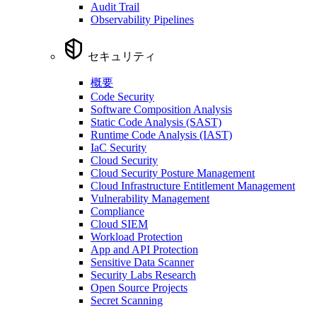
Audit Trail
Observability Pipelines
セキュリティ
概要
Code Security
Software Composition Analysis
Static Code Analysis (SAST)
Runtime Code Analysis (IAST)
IaC Security
Cloud Security
Cloud Security Posture Management
Cloud Infrastructure Entitlement Management
Vulnerability Management
Compliance
Cloud SIEM
Workload Protection
App and API Protection
Sensitive Data Scanner
Security Labs Research
Open Source Projects
Secret Scanning