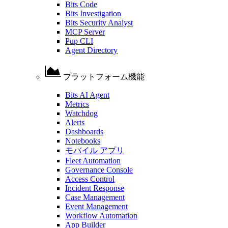
Bits Code
Bits Investigation
Bits Security Analyst
MCP Server
Pup CLI
Agent Directory
プラットフォーム機能
Bits AI Agent
Metrics
Watchdog
Alerts
Dashboards
Notebooks
モバイル アプリ
Fleet Automation
Governance Console
Access Control
Incident Response
Case Management
Event Management
Workflow Automation
App Builder