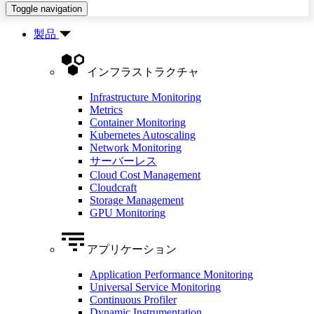
Toggle navigation
製品
インフラストラクチャ
Infrastructure Monitoring
Metrics
Container Monitoring
Kubernetes Autoscaling
Network Monitoring
サーバーレス
Cloud Cost Management
Cloudcraft
Storage Management
GPU Monitoring
アプリケーション
Application Performance Monitoring
Universal Service Monitoring
Continuous Profiler
Dynamic Instrumentation