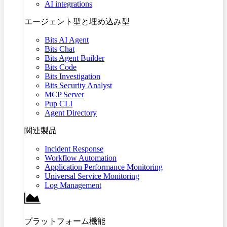
AI integrations
エージェント型と埋め込み型
Bits AI Agent
Bits Chat
Bits Agent Builder
Bits Code
Bits Investigation
Bits Security Analyst
MCP Server
Pup CLI
Agent Directory
関連製品
Incident Response
Workflow Automation
Application Performance Monitoring
Universal Service Monitoring
Log Management
プラットフォーム機能