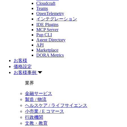
Cloudcraft
Teams
OpenTelemetry
インテグレーション
IDE Plugins
MCP Server
Pup CLI
Agent Directory
API
Marketplace
DORA Metrics
お客様
価格設定
お客様事例
業界
金融サービス
製造 / 物流
ヘルスケア / ライフサイエンス
小売業 / E コマース
行政機関
文教・教育