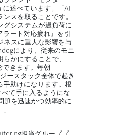
のように述べています。「AI
ランスを取ることです。
ングシステムが過負荷に
アラート対応疲れ』を引
ジネスに重大な影響を与
hdogにより、従来のモニ
明らかにすることで、
念できます。毎朝
ノロジースタック全体で起き
る手助けになります。根
すべて手に入るようにな
問題を迅速かつ効率的に
。」
 Monitoring担当グループプ