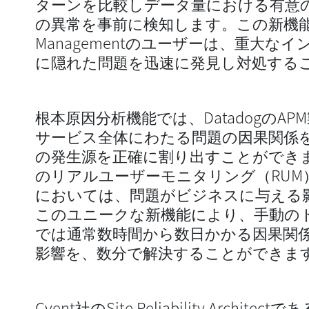
ターンを比較しデータ量における有意
の異常を事前に検知します。この新機能により
Managementのユーザーは、重大な
に隠れた問題を迅速に発見し対処する
根本原因分析機能では、DatadogのA
サービス全体にわたる問題の因果関係
の発生源を正確に割り出すことができます
のリアルユーザーモニタリング（RUM
においては、問題がビジネスに与える
このユニークな新機能により、手動の
では通常数時間から数日かかる因果関
影響を、数分で解決することができま
Cvent社のSite Reliability Archi