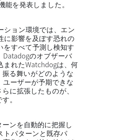
機能を発表しました。
ーション環境では、エン
性に影響を及ぼす恐れの
いをすべて予測し検知す
atadogのオブザーバ
れたWatchdogは、何
』振る舞いがどのような
、ユーザーが予期できな
さらに拡張したものが、
です。
ターンを自動的に把握し
ストパターンと既存パ