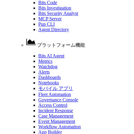
Bits Code
Bits Investigation
Bits Security Analyst
MCP Server
Pup CLI
Agent Directory
プラットフォーム機能
Bits AI Agent
Metrics
Watchdog
Alerts
Dashboards
Notebooks
モバイル アプリ
Fleet Automation
Governance Console
Access Control
Incident Response
Case Management
Event Management
Workflow Automation
App Builder