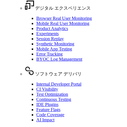
デジタル エクスペリエンス
Browser Real User Monitoring
Mobile Real User Monitoring
Product Analytics
Experiments
Session Replay
Synthetic Monitoring
Mobile App Testing
Error Tracking
BYOC Log Management
ソフトウェア デリバリ
Internal Developer Portal
CI Visibility
Test Optimization
Continuous Testing
IDE Plugins
Feature Flags
Code Coverage
AI Impact