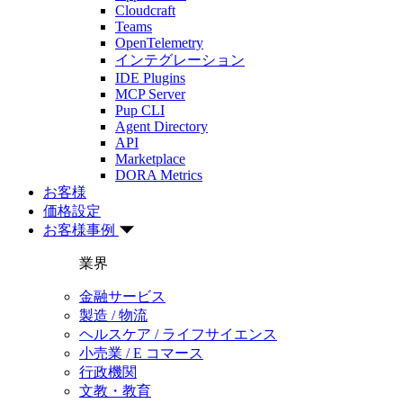
Cloudcraft
Teams
OpenTelemetry
インテグレーション
IDE Plugins
MCP Server
Pup CLI
Agent Directory
API
Marketplace
DORA Metrics
お客様
価格設定
お客様事例
業界
金融サービス
製造 / 物流
ヘルスケア / ライフサイエンス
小売業 / E コマース
行政機関
文教・教育