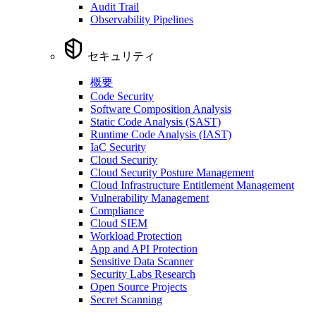
Audit Trail
Observability Pipelines
セキュリティ
概要
Code Security
Software Composition Analysis
Static Code Analysis (SAST)
Runtime Code Analysis (IAST)
IaC Security
Cloud Security
Cloud Security Posture Management
Cloud Infrastructure Entitlement Management
Vulnerability Management
Compliance
Cloud SIEM
Workload Protection
App and API Protection
Sensitive Data Scanner
Security Labs Research
Open Source Projects
Secret Scanning