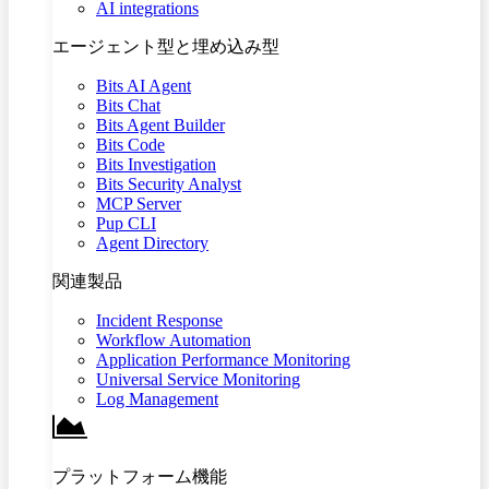
AI integrations
エージェント型と埋め込み型
Bits AI Agent
Bits Chat
Bits Agent Builder
Bits Code
Bits Investigation
Bits Security Analyst
MCP Server
Pup CLI
Agent Directory
関連製品
Incident Response
Workflow Automation
Application Performance Monitoring
Universal Service Monitoring
Log Management
プラットフォーム機能