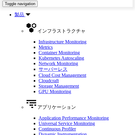
Toggle navigation
製品
インフラストラクチャ
Infrastructure Monitoring
Metrics
Container Monitoring
Kubernetes Autoscaling
Network Monitoring
サーバーレス
Cloud Cost Management
Cloudcraft
Storage Management
GPU Monitoring
アプリケーション
Application Performance Monitoring
Universal Service Monitoring
Continuous Profiler
Dynamic Instrumentation