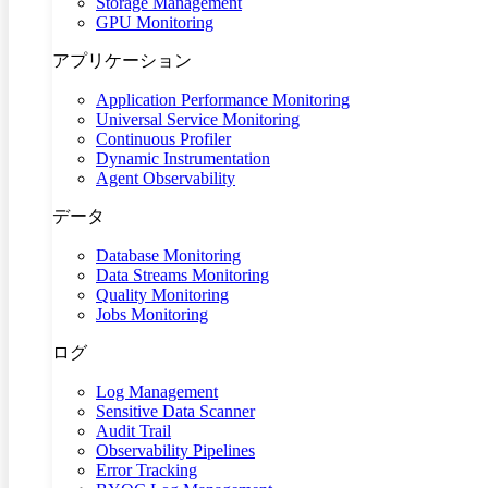
Storage Management
GPU Monitoring
アプリケーション
Application Performance Monitoring
Universal Service Monitoring
Continuous Profiler
Dynamic Instrumentation
Agent Observability
データ
Database Monitoring
Data Streams Monitoring
Quality Monitoring
Jobs Monitoring
ログ
Log Management
Sensitive Data Scanner
Audit Trail
Observability Pipelines
Error Tracking