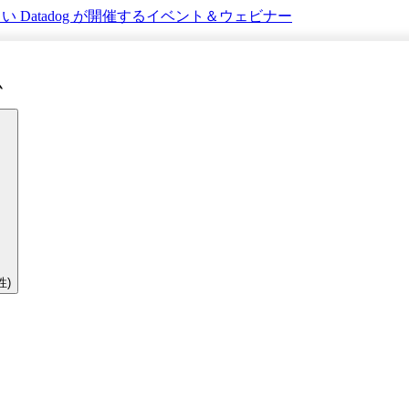
さい
Datadog が開催するイベント＆ウェビナー
ム
性)