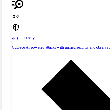
ログ
セキュリティ
Outpace AI-powered attacks with unified security and observabi