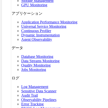
Storage Management
GPU Monitoring
アプリケーション
Application Performance Monitoring
Universal Service Monitoring
Continuous Profiler
Dynamic Instrumentation
Agent Observability
データ
Database Monitoring
Data Streams Monitoring
Quality Monitoring
Jobs Monitoring
ログ
Log Management
Sensitive Data Scanner
Audit Trail
Observability Pipelines
Error Tracking