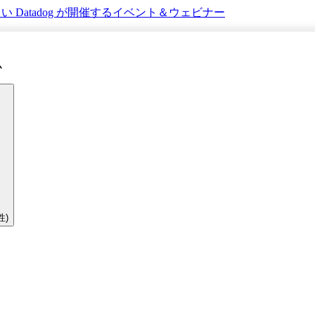
さい
Datadog が開催するイベント＆ウェビナー
ム
性)