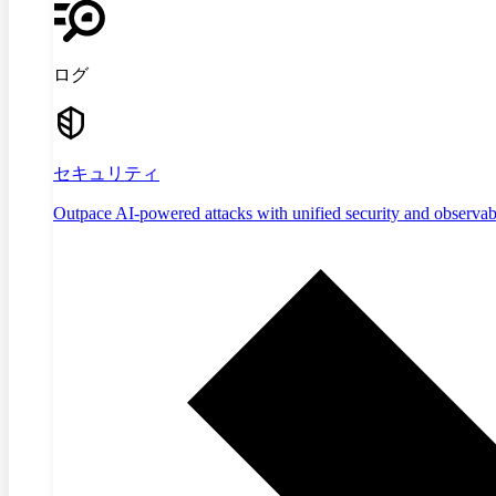
ログ
セキュリティ
Outpace AI-powered attacks with unified security and observabi