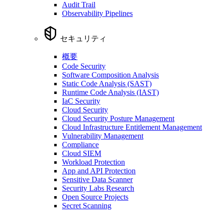
Audit Trail
Observability Pipelines
セキュリティ
概要
Code Security
Software Composition Analysis
Static Code Analysis (SAST)
Runtime Code Analysis (IAST)
IaC Security
Cloud Security
Cloud Security Posture Management
Cloud Infrastructure Entitlement Management
Vulnerability Management
Compliance
Cloud SIEM
Workload Protection
App and API Protection
Sensitive Data Scanner
Security Labs Research
Open Source Projects
Secret Scanning