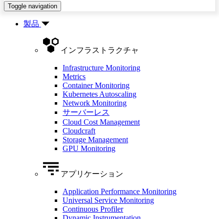
Toggle navigation
製品
インフラストラクチャ
Infrastructure Monitoring
Metrics
Container Monitoring
Kubernetes Autoscaling
Network Monitoring
サーバーレス
Cloud Cost Management
Cloudcraft
Storage Management
GPU Monitoring
アプリケーション
Application Performance Monitoring
Universal Service Monitoring
Continuous Profiler
Dynamic Instrumentation