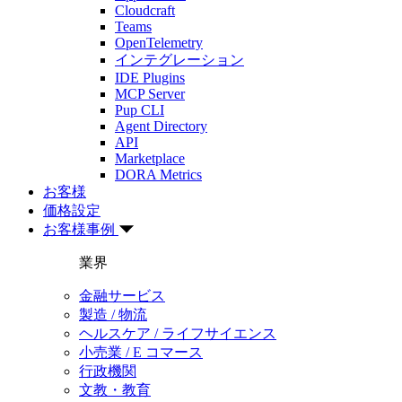
Cloudcraft
Teams
OpenTelemetry
インテグレーション
IDE Plugins
MCP Server
Pup CLI
Agent Directory
API
Marketplace
DORA Metrics
お客様
価格設定
お客様事例
業界
金融サービス
製造 / 物流
ヘルスケア / ライフサイエンス
小売業 / E コマース
行政機関
文教・教育