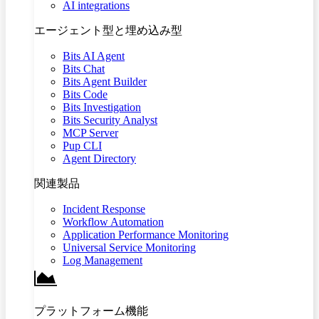
AI integrations
エージェント型と埋め込み型
Bits AI Agent
Bits Chat
Bits Agent Builder
Bits Code
Bits Investigation
Bits Security Analyst
MCP Server
Pup CLI
Agent Directory
関連製品
Incident Response
Workflow Automation
Application Performance Monitoring
Universal Service Monitoring
Log Management
プラットフォーム機能