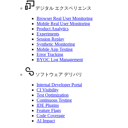
デジタル エクスペリエンス
Browser Real User Monitoring
Mobile Real User Monitoring
Product Analytics
Experiments
Session Replay
Synthetic Monitoring
Mobile App Testing
Error Tracking
BYOC Log Management
ソフトウェア デリバリ
Internal Developer Portal
CI Visibility
Test Optimization
Continuous Testing
IDE Plugins
Feature Flags
Code Coverage
AI Impact