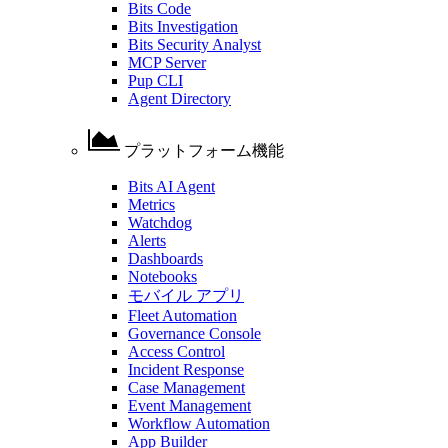
Bits Code
Bits Investigation
Bits Security Analyst
MCP Server
Pup CLI
Agent Directory
プラットフォーム機能
Bits AI Agent
Metrics
Watchdog
Alerts
Dashboards
Notebooks
モバイル アプリ
Fleet Automation
Governance Console
Access Control
Incident Response
Case Management
Event Management
Workflow Automation
App Builder