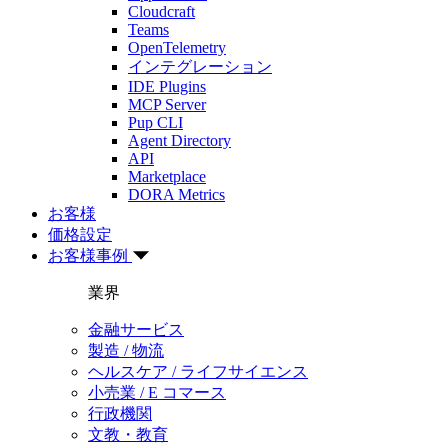
Cloudcraft
Teams
OpenTelemetry
インテグレーション
IDE Plugins
MCP Server
Pup CLI
Agent Directory
API
Marketplace
DORA Metrics
お客様
価格設定
お客様事例
業界
金融サービス
製造 / 物流
ヘルスケア / ライフサイエンス
小売業 / E コマース
行政機関
文教・教育