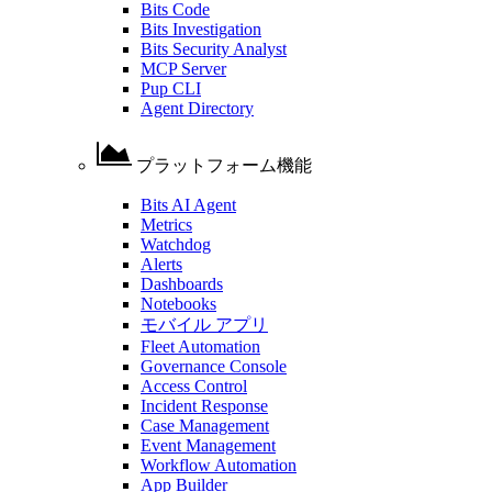
Bits Code
Bits Investigation
Bits Security Analyst
MCP Server
Pup CLI
Agent Directory
プラットフォーム機能
Bits AI Agent
Metrics
Watchdog
Alerts
Dashboards
Notebooks
モバイル アプリ
Fleet Automation
Governance Console
Access Control
Incident Response
Case Management
Event Management
Workflow Automation
App Builder