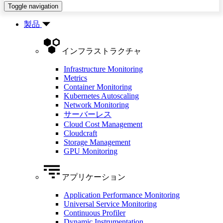
Toggle navigation
製品
インフラストラクチャ
Infrastructure Monitoring
Metrics
Container Monitoring
Kubernetes Autoscaling
Network Monitoring
サーバーレス
Cloud Cost Management
Cloudcraft
Storage Management
GPU Monitoring
アプリケーション
Application Performance Monitoring
Universal Service Monitoring
Continuous Profiler
Dynamic Instrumentation