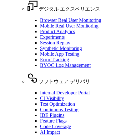
デジタル エクスペリエンス
Browser Real User Monitoring
Mobile Real User Monitoring
Product Analytics
Experiments
Session Replay
Synthetic Monitoring
Mobile App Testing
Error Tracking
BYOC Log Management
ソフトウェア デリバリ
Internal Developer Portal
CI Visibility
Test Optimization
Continuous Testing
IDE Plugins
Feature Flags
Code Coverage
AI Impact