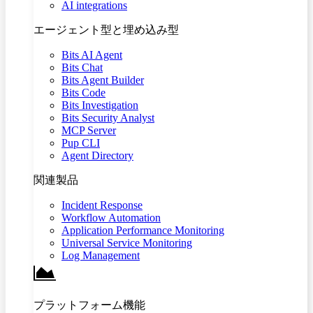
AI integrations
エージェント型と埋め込み型
Bits AI Agent
Bits Chat
Bits Agent Builder
Bits Code
Bits Investigation
Bits Security Analyst
MCP Server
Pup CLI
Agent Directory
関連製品
Incident Response
Workflow Automation
Application Performance Monitoring
Universal Service Monitoring
Log Management
プラットフォーム機能