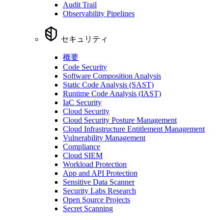
Audit Trail
Observability Pipelines
セキュリティ
概要
Code Security
Software Composition Analysis
Static Code Analysis (SAST)
Runtime Code Analysis (IAST)
IaC Security
Cloud Security
Cloud Security Posture Management
Cloud Infrastructure Entitlement Management
Vulnerability Management
Compliance
Cloud SIEM
Workload Protection
App and API Protection
Sensitive Data Scanner
Security Labs Research
Open Source Projects
Secret Scanning