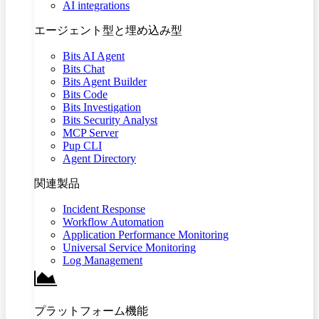
AI integrations
エージェント型と埋め込み型
Bits AI Agent
Bits Chat
Bits Agent Builder
Bits Code
Bits Investigation
Bits Security Analyst
MCP Server
Pup CLI
Agent Directory
関連製品
Incident Response
Workflow Automation
Application Performance Monitoring
Universal Service Monitoring
Log Management
プラットフォーム機能