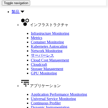
Toggle navigation
製品
インフラストラクチャ
Infrastructure Monitoring
Metrics
Container Monitoring
Kubernetes Autoscaling
Network Monitoring
サーバーレス
Cloud Cost Management
Cloudcraft
Storage Management
GPU Monitoring
アプリケーション
Application Performance Monitoring
Universal Service Monitoring
Continuous Profiler
Dynamic Instrumentation