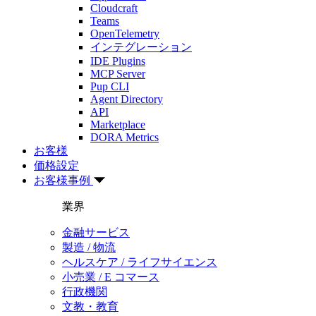
Cloudcraft
Teams
OpenTelemetry
インテグレーション
IDE Plugins
MCP Server
Pup CLI
Agent Directory
API
Marketplace
DORA Metrics
お客様
価格設定
お客様事例
業界
金融サービス
製造 / 物流
ヘルスケア / ライフサイエンス
小売業 / E コマース
行政機関
文教・教育