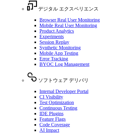
デジタル エクスペリエンス
Browser Real User Monitoring
Mobile Real User Monitoring
Product Analytics
Experiments
Session Replay
Synthetic Monitoring
Mobile App Testing
Error Tracking
BYOC Log Management
ソフトウェア デリバリ
Internal Developer Portal
CI Visibility
Test Optimization
Continuous Testing
IDE Plugins
Feature Flags
Code Coverage
AI Impact