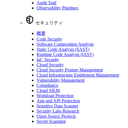
Audit Trail
Observability Pipelines
セキュリティ
概要
Code Security
Software Composition Analysis
Static Code Analysis (SAST)
Runtime Code Analysis (IAST)
IaC Security
Cloud Security
Cloud Security Posture Management
Cloud Infrastructure Entitlement Management
Vulnerability Management
Compliance
Cloud SIEM
Workload Protection
App and API Protection
Sensitive Data Scanner
Security Labs Research
Open Source Projects
Secret Scanning