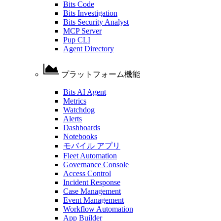
Bits Code
Bits Investigation
Bits Security Analyst
MCP Server
Pup CLI
Agent Directory
プラットフォーム機能
Bits AI Agent
Metrics
Watchdog
Alerts
Dashboards
Notebooks
モバイル アプリ
Fleet Automation
Governance Console
Access Control
Incident Response
Case Management
Event Management
Workflow Automation
App Builder