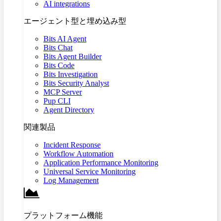
AI integrations
エージェント型と埋め込み型
Bits AI Agent
Bits Chat
Bits Agent Builder
Bits Code
Bits Investigation
Bits Security Analyst
MCP Server
Pup CLI
Agent Directory
関連製品
Incident Response
Workflow Automation
Application Performance Monitoring
Universal Service Monitoring
Log Management
プラットフォーム機能