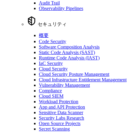
Audit Trail
Observability Pipelines
セキュリティ
概要
Code Security
Software Composition Analysis
Static Code Analysis (SAST)
Runtime Code Analysis (IAST)
IaC Security
Cloud Security
Cloud Security Posture Management
Cloud Infrastructure Entitlement Management
Vulnerability Management
Compliance
Cloud SIEM
Workload Protection
App and API Protection
Sensitive Data Scanner
Security Labs Research
Open Source Projects
Secret Scanning