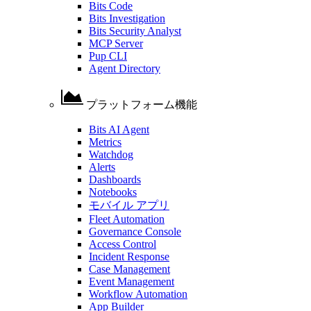
Bits Code
Bits Investigation
Bits Security Analyst
MCP Server
Pup CLI
Agent Directory
プラットフォーム機能
Bits AI Agent
Metrics
Watchdog
Alerts
Dashboards
Notebooks
モバイル アプリ
Fleet Automation
Governance Console
Access Control
Incident Response
Case Management
Event Management
Workflow Automation
App Builder