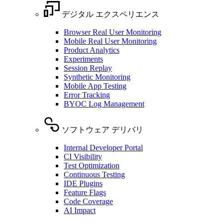
デジタル エクスペリエンス
Browser Real User Monitoring
Mobile Real User Monitoring
Product Analytics
Experiments
Session Replay
Synthetic Monitoring
Mobile App Testing
Error Tracking
BYOC Log Management
ソフトウェア デリバリ
Internal Developer Portal
CI Visibility
Test Optimization
Continuous Testing
IDE Plugins
Feature Flags
Code Coverage
AI Impact