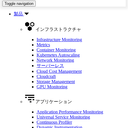
Toggle navigation
製品
インフラストラクチャ
Infrastructure Monitoring
Metrics
Container Monitoring
Kubernetes Autoscaling
Network Monitoring
サーバーレス
Cloud Cost Management
Cloudcraft
Storage Management
GPU Monitoring
アプリケーション
Application Performance Monitoring
Universal Service Monitoring
Continuous Profiler
Dynamic Instrumentation