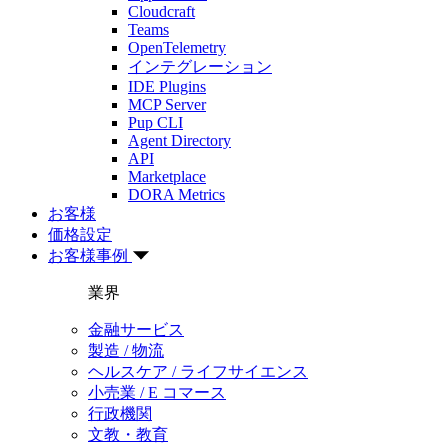
Cloudcraft
Teams
OpenTelemetry
インテグレーション
IDE Plugins
MCP Server
Pup CLI
Agent Directory
API
Marketplace
DORA Metrics
お客様
価格設定
お客様事例
業界
金融サービス
製造 / 物流
ヘルスケア / ライフサイエンス
小売業 / E コマース
行政機関
文教・教育