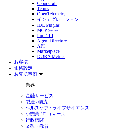
Cloudcraft
Teams
OpenTelemetry
インテグレーション
IDE Plugins
MCP Server
Pup CLI
Agent Directory
API
Marketplace
DORA Metrics
お客様
価格設定
お客様事例
業界
金融サービス
製造 / 物流
ヘルスケア / ライフサイエンス
小売業 / E コマース
行政機関
文教・教育