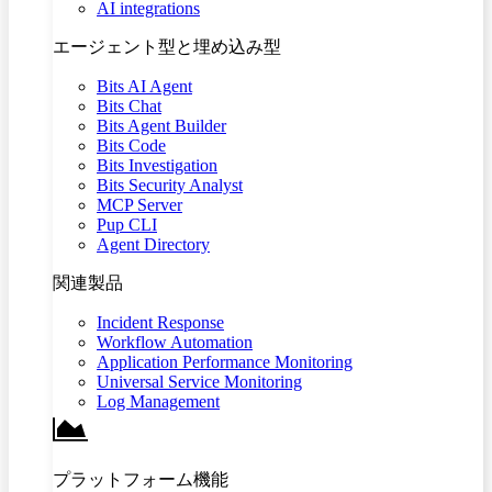
AI integrations
エージェント型と埋め込み型
Bits AI Agent
Bits Chat
Bits Agent Builder
Bits Code
Bits Investigation
Bits Security Analyst
MCP Server
Pup CLI
Agent Directory
関連製品
Incident Response
Workflow Automation
Application Performance Monitoring
Universal Service Monitoring
Log Management
プラットフォーム機能