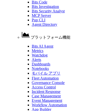
Bits Code
Bits Investigation
Bits Security Analyst
MCP Server
Pup CLI
Agent Directory
プラットフォーム機能
Bits AI Agent
Metrics
Watchdog
Alerts
Dashboards
Notebooks
モバイル アプリ
Fleet Automation
Governance Console
Access Control
Incident Response
Case Management
Event Management
Workflow Automation
App Builder