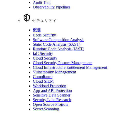
Audit Trail
Observability Pipelines
セキュリティ
概要
Code Security
Software Composition Analysis
Static Code Analysis (SAST)
Runtime Code Analysis (IAST)
IaC Security
Cloud Security
Cloud Security Posture Management
Cloud Infrastructure Entitlement Management
Vulnerability Management
Compliance
Cloud SIEM
Workload Protection
App and API Protection
Sensitive Data Scanner
Security Labs Research
Open Source Projects
Secret Scanning