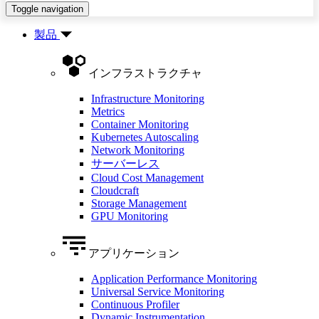
Toggle navigation
製品
インフラストラクチャ
Infrastructure Monitoring
Metrics
Container Monitoring
Kubernetes Autoscaling
Network Monitoring
サーバーレス
Cloud Cost Management
Cloudcraft
Storage Management
GPU Monitoring
アプリケーション
Application Performance Monitoring
Universal Service Monitoring
Continuous Profiler
Dynamic Instrumentation