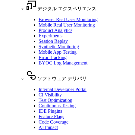
デジタル エクスペリエンス
Browser Real User Monitoring
Mobile Real User Monitoring
Product Analytics
Experiments
Session Replay
Synthetic Monitoring
Mobile App Testing
Error Tracking
BYOC Log Management
ソフトウェア デリバリ
Internal Developer Portal
CI Visibility
Test Optimization
Continuous Testing
IDE Plugins
Feature Flags
Code Coverage
AI Impact