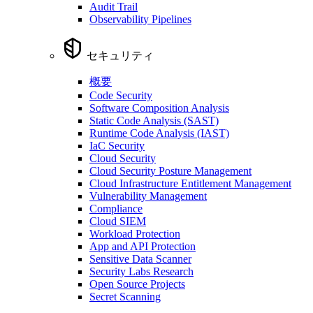
Audit Trail
Observability Pipelines
セキュリティ
概要
Code Security
Software Composition Analysis
Static Code Analysis (SAST)
Runtime Code Analysis (IAST)
IaC Security
Cloud Security
Cloud Security Posture Management
Cloud Infrastructure Entitlement Management
Vulnerability Management
Compliance
Cloud SIEM
Workload Protection
App and API Protection
Sensitive Data Scanner
Security Labs Research
Open Source Projects
Secret Scanning