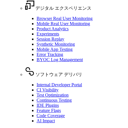
デジタル エクスペリエンス
Browser Real User Monitoring
Mobile Real User Monitoring
Product Analytics
Experiments
Session Replay
Synthetic Monitoring
Mobile App Testing
Error Tracking
BYOC Log Management
ソフトウェア デリバリ
Internal Developer Portal
CI Visibility
Test Optimization
Continuous Testing
IDE Plugins
Feature Flags
Code Coverage
AI Impact