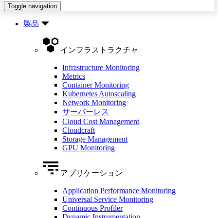
Toggle navigation
製品
インフラストラクチャ
Infrastructure Monitoring
Metrics
Container Monitoring
Kubernetes Autoscaling
Network Monitoring
サーバーレス
Cloud Cost Management
Cloudcraft
Storage Management
GPU Monitoring
アプリケーション
Application Performance Monitoring
Universal Service Monitoring
Continuous Profiler
Dynamic Instrumentation