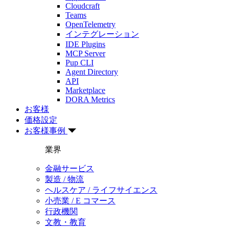
Cloudcraft
Teams
OpenTelemetry
インテグレーション
IDE Plugins
MCP Server
Pup CLI
Agent Directory
API
Marketplace
DORA Metrics
お客様
価格設定
お客様事例
業界
金融サービス
製造 / 物流
ヘルスケア / ライフサイエンス
小売業 / E コマース
行政機関
文教・教育