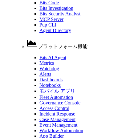
Bits Code
Bits Investigation
Bits Security Analyst
MCP Server
Pup CLI
Agent Directory
プラットフォーム機能
Bits AI Agent
Metrics
Watchdog
Alerts
Dashboards
Notebooks
モバイル アプリ
Fleet Automation
Governance Console
Access Control
Incident Response
Case Management
Event Management
Workflow Automation
App Builder