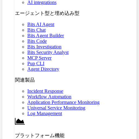
AI integrations
エージェント型と埋め込み型
Bits AI Agent
Bits Chat
Bits Agent Builder
Bits Code
Bits Investigation
Bits Security Analyst
MCP Server
Pup CLI
Agent Directory
関連製品
Incident Response
Workflow Automation
Application Performance Monitoring
Universal Service Monitoring
Log Management
プラットフォーム機能