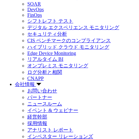
SOAR
DevOps
FinOps
シフトレフト テスト
デジタル エクスペリエンス モニタリング
セキュリティ分析
CIS ベンチマークのコンプライアンス
ハイブリッド クラウド モニタリング
Edge Device Monitoring
リアルタイム BI
オンプレミス モニタリング
ログ分析と相関
CNAPP
会社情報
お問い合わせ
パートナー
ニュースルーム
イベント & ウェビナー
経営幹部
採用情報
アナリスト レポート
インベスター リレーションズ