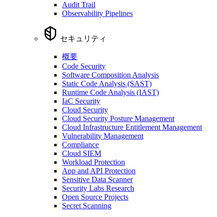
Audit Trail
Observability Pipelines
セキュリティ
概要
Code Security
Software Composition Analysis
Static Code Analysis (SAST)
Runtime Code Analysis (IAST)
IaC Security
Cloud Security
Cloud Security Posture Management
Cloud Infrastructure Entitlement Management
Vulnerability Management
Compliance
Cloud SIEM
Workload Protection
App and API Protection
Sensitive Data Scanner
Security Labs Research
Open Source Projects
Secret Scanning