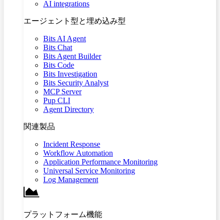
AI integrations
エージェント型と埋め込み型
Bits AI Agent
Bits Chat
Bits Agent Builder
Bits Code
Bits Investigation
Bits Security Analyst
MCP Server
Pup CLI
Agent Directory
関連製品
Incident Response
Workflow Automation
Application Performance Monitoring
Universal Service Monitoring
Log Management
プラットフォーム機能