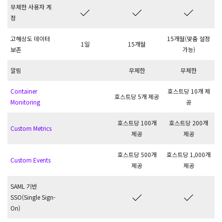
무제한 사용자 계
정
고해상도 데이터
15개월(맞춤 설정
1일
15개월
보존
가능)
알림
무제한
무제한
Container
호스트당 10개 제
호스트당 5개 제공
Monitoring
공
호스트당 100개
호스트당 200개
Custom Metrics
제공
제공
호스트당 500개
호스트당 1,000개
Custom Events
제공
제공
SAML 기반
SSO(Single Sign-
On)