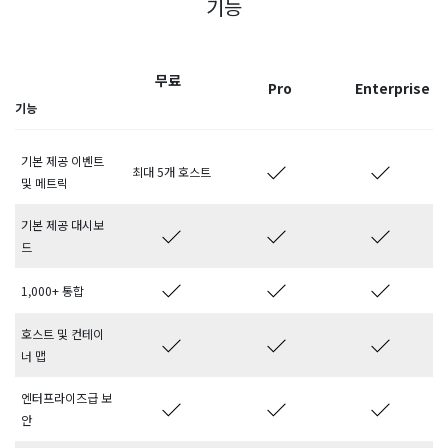
기능
무료
Pro
Enterprise
기능
기본 제공 이벤트
최대 5개 호스트
및 메트릭
기본 제공 대시보
드
1,000+ 통합
호스트 및 컨테이
너 맵
엔터프라이즈급 보
안