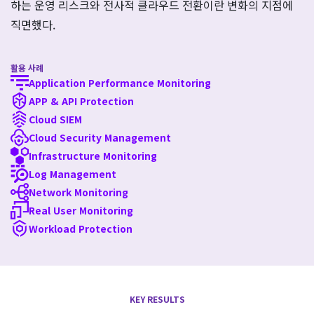
하는 운영 리스크와 전사적 클라우드 전환이란 변화의 지점에
직면했다.
활용 사례
Application Performance Monitoring
APP & API Protection
Cloud SIEM
Cloud Security Management
Infrastructure Monitoring
Log Management
Network Monitoring
Real User Monitoring
Workload Protection
KEY RESULTS