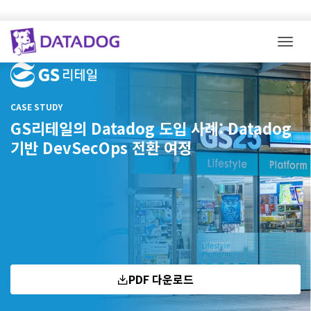
Togg
CASE STUDY
GS리테일의 Datadog 도입 사례: Datadog
기반 DevSecOps 전환 여정
PDF 다운로드