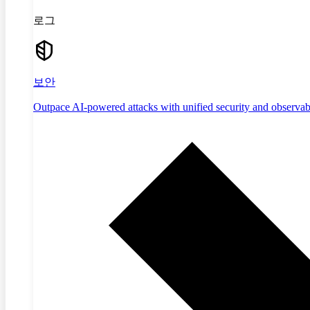
로그
보안
Outpace AI-powered attacks with unified security and observabi