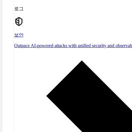
로그
보안
Outpace AI-powered attacks with unified security and observabi