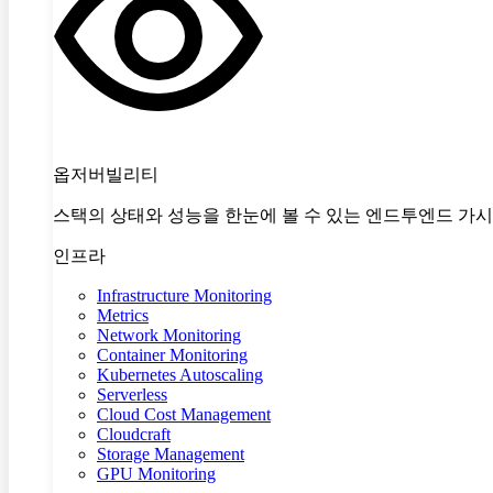
옵저버빌리티
스택의 상태와 성능을 한눈에 볼 수 있는 엔드투엔드 가
인프라
Infrastructure Monitoring
Metrics
Network Monitoring
Container Monitoring
Kubernetes Autoscaling
Serverless
Cloud Cost Management
Cloudcraft
Storage Management
GPU Monitoring