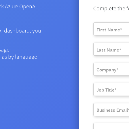
ack Azure OpenAI
Complete the f
AI dashboard, you
sage
l as by language