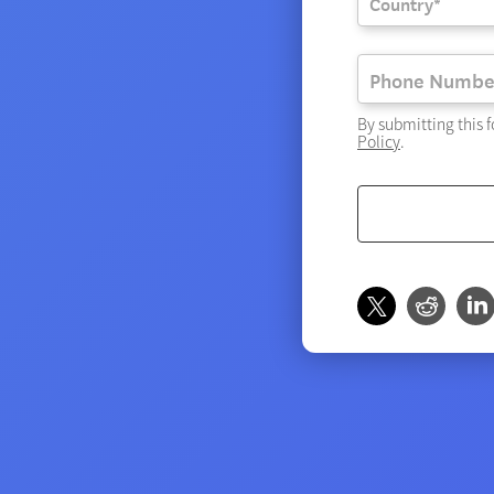
By submitting this 
Policy
.