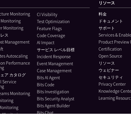
リソース
ucture Monitoring
料金
CI Visibility
 Monitoring
ドキュメント
Test Optimization
r Monitoring
サポート
Feature Flags
ーレス
Services & Enab
Code Coverage
ost Management
Product Preview
AI Impact
ft
Certification
サービス レベル目標
es Autoscaling
Open Source
Incident Response
ion Performance
リソース
Event Management
ing
ウェビナー
Case Management
ェア カタログ
セキュリティ
Bits AI Agent
l Service
Privacy Center
Bits Code
ing
Knowledge Cente
Bits Investigation
eams Monitoring
Learning Resourc
Bits Security Analyst
itoring
Bits Agent Builder
Monitoring
Bits Chat
e Monitoring
MCP Server
us Profiler
Pup CLI
 Instrumentation