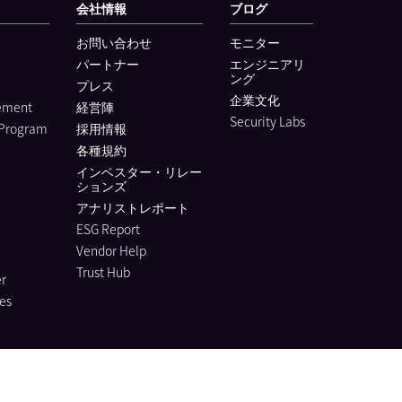
会社情報
ブログ
お問い合わせ
モニター
パートナー
エンジニアリ
ング
プレス
企業文化
lement
経営陣
Security Labs
 Program
採用情報
各種規約
インベスター・リレー
ションズ
アナリストレポート
ESG Report
Vendor Help
Trust Hub
r
es