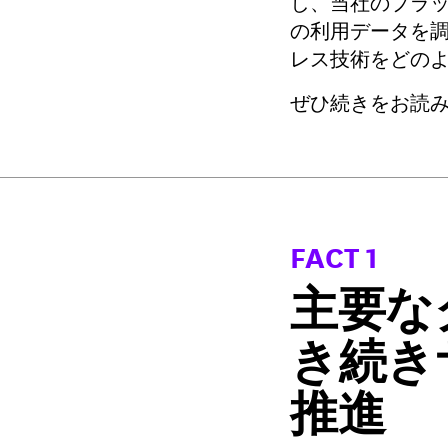
し、当社のプラッ
の利用データを
レス技術をどの
ぜひ続きをお読
FACT 1
主要な
き続き
推進