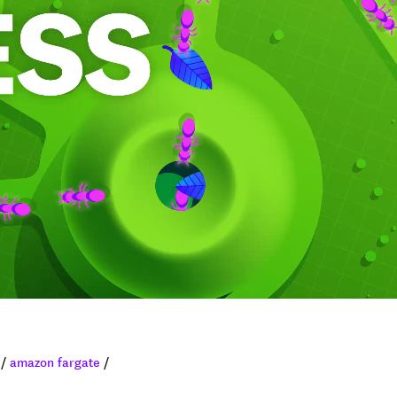
/
amazon fargate
/