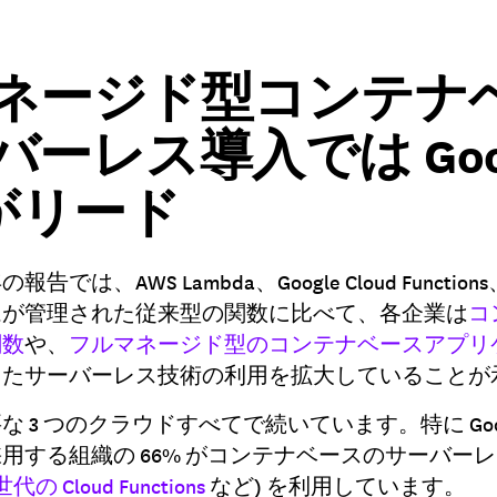
ネージド型コンテナ
ーレス導入では Goog
d がリード
年の報告では、AWS Lambda、Google Cloud Functions、A
ムが管理された従来型の関数に比べて、各企業は
コ
関数
や、
フルマネージド型のコンテナベースアプリ
ったサーバーレス技術の利用を拡大していることが
3 つのクラウドすべてで続いています。特に Google
用する組織の 66% がコンテナベースのサーバー
世代の Cloud Functions
など) を利用しています。