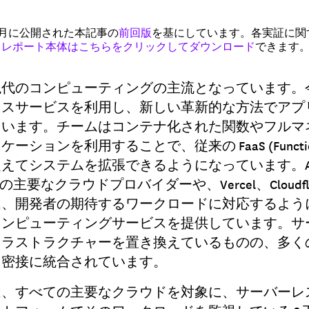
 6月に公開された本記事の
前回版
を基にしています。各実証に関
、
レポート本体はこちらをクリックしてダウンロード
できます
現代のコンピューティングの主流となっています。
レスサービスを利用し、新しい革新的な方法でアプ
ています。チームはコンテナ化された関数やフルマ
ョンを利用することで、従来の FaaS (Function-as-
えてシステムを拡張できるようになっています。AWS
 などの主要なクラウドプロバイダーや、Vercel、Cloudf
は、開発者の期待するワークロードに対応するよう
コンピューティングサービスを提供しています。サ
フラストラクチャーを置き換えているものの、多く
り密接に統合されています。
は、すべての主要なクラウドを対象に、サーバーレ