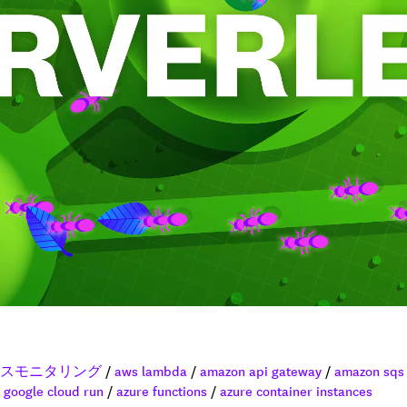
スモニタリング
/
aws lambda
/
amazon api gateway
/
amazon sqs
/
google cloud run
/
azure functions
/
azure container instances