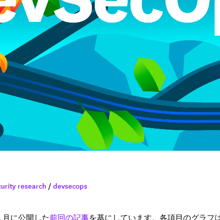
curity research
/
devsecops
 4 月に公開した
前回の記事
を基にしています。各項目のグラフ