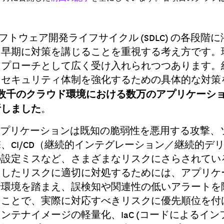
フトウェア開発ライフサイクル (SDLC) の各段階
早期に対策を講じることを重視する考え方です。現
アプローチとして広く受け入れられつつあります。
、セキュリティ体制を強化するための具体的な対策
数千のクラウド環境における数万のアプリケーシ
析しました
。
アプリケーションは既知の脆弱性を悪用する攻撃、
、CI/CD（継続的インテグレーション／継続的デ
の設定ミスなど、さまざまなリスクにさらされてい
うしたリスクに適切に対処するためには、アプリケ
行環境を踏まえ、誤検知や関連性の低いアラートを
ることで、実際に対応すべきリスクに優先順位を付
ンテナイメージの軽量化、IaC (コードによるイン