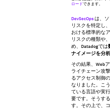
ロード
できます。
DevSecOps
は、ソ
リスクを特定し、
おける標準的な
リスクの種類や
め、Datadogでは
ナイメージを分
その結果、Web
ライチェーン攻撃
るアクセス制御
なりました。こ
ている言語や実
要です。そうす
す。その上で、コ