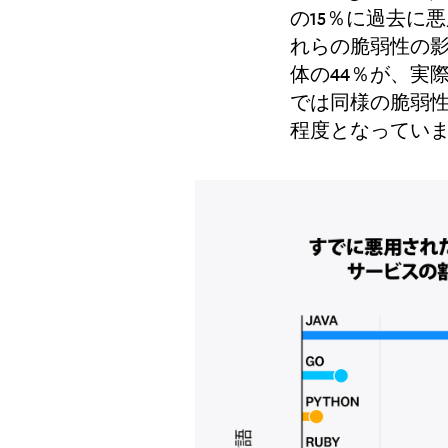
の15％に過去に
れらの脆弱性の影
体の44％が、実
では同様の脆弱性
程度となってい