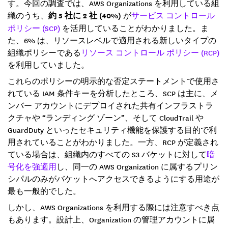
す。今回の調査では、AWS Organizations を利用している組
織のうち、
約 5 社に 2 社 (40%)
が
サービス コントロール
ポリシー (SCP)
を活用していることがわかりました。ま
た、6% は、リソースレベルで適用される新しいタイプの
組織ポリシーである
リソース コントロール ポリシー (RCP)
を利用していました。
これらのポリシーの明示的な否定ステートメントで使用さ
れている IAM 条件キーを分析したところ、SCP は主に、メ
ンバー アカウントにデプロイされた共有インフラストラ
クチャや “ランディング ゾーン”、そして CloudTrail や
GuardDuty といったセキュリティ機能を保護する目的で利
用されていることがわかりました。一方、RCP が定義され
ている場合は、組織内のすべての S3 バケットに対して
暗
号化を強適用
し、同一の AWS Organization に属するプリン
シパルのみがバケットへアクセスできるようにする用途が
最も一般的でした。
しかし、AWS Organizations を利用する際には注意すべき点
もあります。設計上、Organization の管理アカウントに属