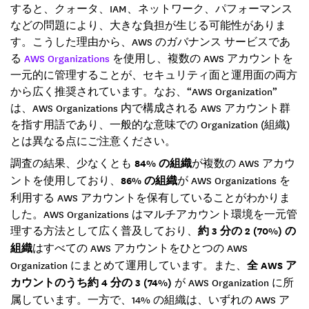
すると、クォータ、IAM、ネットワーク、パフォーマンス
などの問題により、大きな負担が生じる可能性がありま
す。こうした理由から、AWS のガバナンス サービスであ
る
AWS Organizations
を使用し、複数の AWS アカウントを
一元的に管理することが、セキュリティ面と運用面の両方
から広く推奨されています。なお、“AWS Organization”
は、AWS Organizations 内で構成される AWS アカウント群
を指す用語であり、一般的な意味での Organization (組織)
とは異なる点にご注意ください。
調査の結果、少なくとも
84% の組織
が複数の AWS アカウ
ントを使用しており、
86% の組織
が AWS Organizations を
利用する AWS アカウントを保有していることがわかりま
した。AWS Organizations はマルチアカウント環境を一元管
理する方法として広く普及しており、
約 3 分の 2 (70%) の
組織
はすべての AWS アカウントをひとつの AWS
Organization にまとめて運用しています。また、
全 AWS ア
カウントのうち約 4 分の 3 (74%)
が AWS Organization に所
属しています。一方で、14% の組織は、いずれの AWS ア