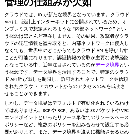
管理の仕組みが欠如
クラウドでは、ID が新たな境界となっています。クラウド
API は、設計上インターネットに公開されているため、オ
ンプレミスで想定されるような “内部ネットワーク” とい
う概念はほとんど存在しません。その結果、攻撃者がクラ
ウドの認証情報を盗み取ると、内部ネットワークに侵入し
なくても、世界中のどこからでもクラウド API を呼び出す
ことが可能になります。認証情報の窃取が主要な攻撃経路
となっている中、近年注目されているのが
データ境界
とい
う概念です。データ境界を活用することで、特定のクラウ
ド API 呼び出しを制限し、許可されたネットワークや信頼
されたクラウド アカウントからのアクセスのみを成功さ
せることができます。
しかし、データ境界はデフォルトで有効化されているわけ
ではありません。SCP や RCP、あるいは S3 バケットや VPC
エンドポイントといったリソース単位でのリソースベース
ポリシーなど、複数のポリシーを組み合わせて設定する必
要があります。また、データ境界を適切に機能させるため