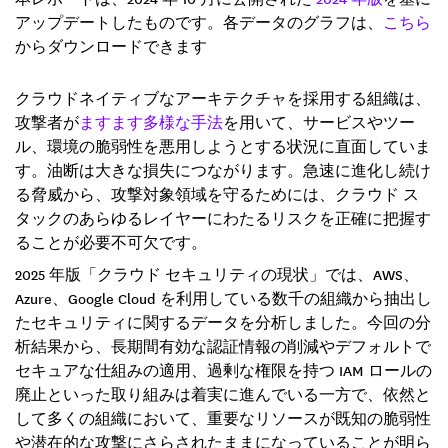
アップデートしたものです。各データのグラフは、
こちら
からダウンロードできます
クラウドネイティブなアーキテクチャを採用する組織は、
攻撃者が
ますます多様な手法
を用いて、サービスやツー
ル、環境の脆弱性を悪用しようとする状況に直面していま
す。油断は大きな損失につながります。急速に進化し続け
る脅威から、攻撃対象領域を守るためには、クラウド ス
タックのあらゆるレイヤーにわたるリスクを正確に把握す
ることが必要不可欠です。
2025 年版「クラウド セキュリティの現状」では、AWS、
Azure、Google Cloud を利用している数千の組織から抽出し
たセキュリティに関するデータを分析しました。今回の分
析結果から、長期間有効な認証情報の削減やデフォルトで
セキュアな仕組みの適用、過剰な権限を持つ IAM ロールの
廃止といった取り組みは着実に進んでいる一方で、依然と
して多くの組織において、重要なリソースが既知の脆弱性
や潜在的な攻撃にさらされたままになっていることが明ら