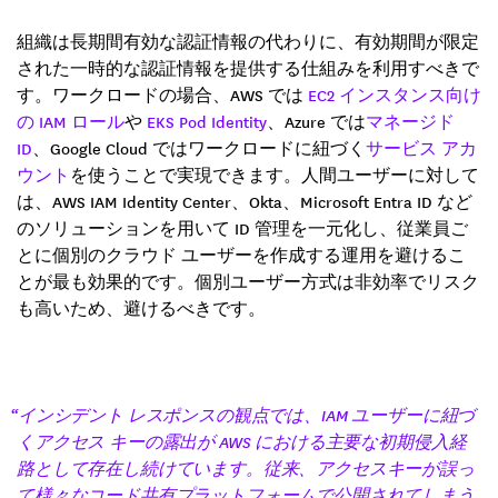
組織は長期間有効な認証情報の代わりに、有効期間が限定
された一時的な認証情報を提供する仕組みを利用すべきで
す。ワークロードの場合、AWS では
EC2 インスタンス向け
の IAM ロール
や
EKS Pod Identity
、Azure では
マネージド
ID
、Google Cloud ではワークロードに紐づく
サービス アカ
ウント
を使うことで実現できます。人間ユーザーに対して
は、AWS IAM Identity Center、Okta、Microsoft Entra ID など
のソリューションを用いて ID 管理を一元化し、従業員ご
とに個別のクラウド ユーザーを作成する運用を避けるこ
とが最も効果的です。個別ユーザー方式は非効率でリスク
も高いため、避けるべきです。
“インシデント レスポンスの観点では、IAM ユーザーに紐づ
くアクセス キーの露出が AWS における主要な初期侵入経
路として存在し続けています。従来、アクセスキーが誤っ
て様々なコード共有プラットフォームで公開されてしまう