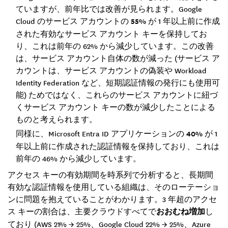
ていますが、前年比では改善が見られます。Google
Cloud のサービス アカウントの
55%
が 1 年以上前に作成
された有効なサービス アカウント キーを保持してお
り、これは前年の 62% から減少しています。この改善
は、サービス アカウント自体の数が減った (サービス ア
カウントは、サービス アカウントの偽装や Workload
Identity Federation など、短期認証情報の発行にも使用可
能) ためではなく、これらのサービス アカウントに紐づ
くサービス アカウント キーの数が減少したことによる
ものと考えられます。
同様に、Microsoft Entra ID アプリケーションの
40%
が 1
年以上前に作成された認証情報を保持しており、これは
前年の 46% から減少しています。
アクセス キーの有効期間を時系列で分析すると、長期間
有効な認証情報を使用している組織は、そのローテーショ
ンに問題を抱えていることがわかります。3 年超のアクセ
ス キーの割合は、主要クラウドすべてで
おおむね増加
し
ており (AWS 21% → 25%、Google Cloud 22% → 25%、Azure