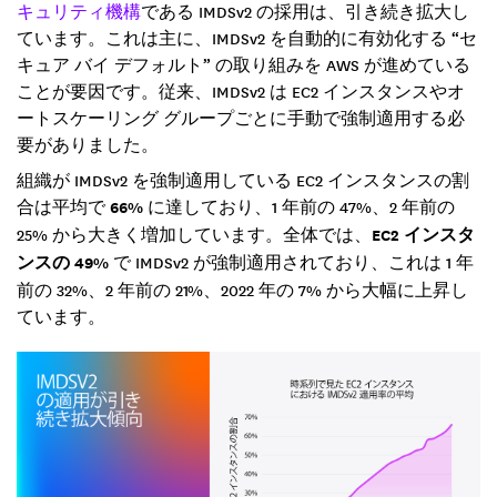
キュリティ機構
である IMDSv2 の採用は、引き続き拡大し
ています。これは主に、IMDSv2 を自動的に有効化する “セ
キュア バイ デフォルト” の取り組みを AWS が進めている
ことが要因です。従来、IMDSv2 は EC2 インスタンスやオ
ートスケーリング グループごとに手動で強制適用する必
要がありました。
組織が IMDSv2 を強制適用している EC2 インスタンスの割
合は平均で
66%
に達しており、1 年前の 47%、2 年前の
25% から大きく増加しています。全体では、
EC2 インスタ
ンスの 49%
で IMDSv2 が強制適用されており、これは 1 年
前の 32%、2 年前の 21%、2022 年の 7% から大幅に上昇し
ています。