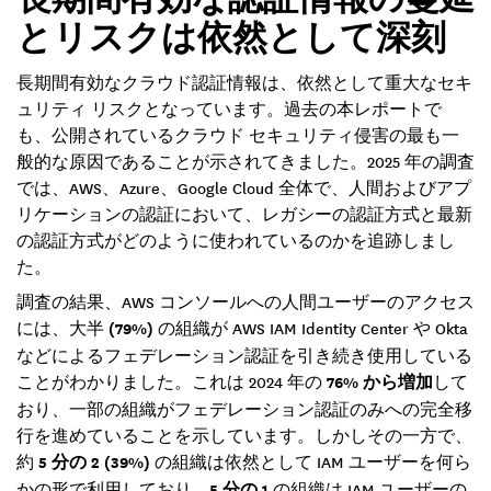
とリスクは依然として深刻
長期間有効なクラウド認証情報は、依然として重大なセキ
ュリティ リスクとなっています。過去の本レポートで
も、公開されているクラウド セキュリティ侵害の最も一
般的な原因であることが示されてきました。2025 年の調査
では、AWS、Azure、Google Cloud 全体で、人間およびアプ
リケーションの認証において、レガシーの認証方式と最新
の認証方式がどのように使われているのかを追跡しまし
た。
調査の結果、AWS コンソールへの人間ユーザーのアクセス
には、大半
(79%)
の組織が AWS IAM Identity Center や Okta
などによるフェデレーション認証を引き続き使用している
ことがわかりました。これは 2024 年の
76% から増加
して
おり、一部の組織がフェデレーション認証のみへの完全移
行を進めていることを示しています。しかしその一方で、
約
5 分の 2 (39%)
の組織は依然として IAM ユーザーを何ら
かの形で利用しており、
5 分の 1
の組織は IAM ユーザーの