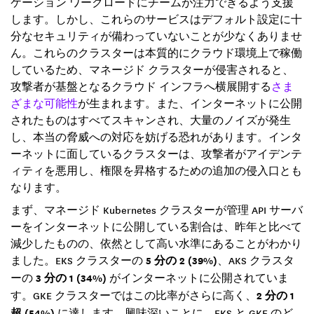
ケーション ワークロードにチームが注力できるよう支援
します。しかし、これらのサービスはデフォルト設定に十
分なセキュリティが備わっていないことが少なくありませ
ん。これらのクラスターは本質的にクラウド環境上で稼働
しているため、マネージド クラスターが侵害されると、
攻撃者が基盤となるクラウド インフラへ横展開する
さま
ざまな可能性
が生まれます。また、インターネットに公開
されたものはすべてスキャンされ、大量のノイズが発生
し、本当の脅威への対応を妨げる恐れがあります。インタ
ーネットに面しているクラスターは、攻撃者がアイデンテ
ィティを悪用し、権限を昇格するための追加の侵入口とも
なります。
まず、マネージド Kubernetes クラスターが管理 API サーバ
ーをインターネットに公開している割合は、昨年と比べて
減少したものの、依然として高い水準にあることがわかり
ました。EKS クラスターの
5 分の 2 (39%)
、AKS クラスタ
ーの
3 分の 1 (34%)
がインターネットに公開されていま
す。GKE クラスターではこの比率がさらに高く、
2 分の 1
超 (54%)
に達します。興味深いことに、EKS と GKE のど