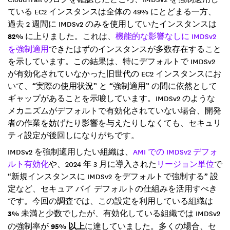
ている EC2 インスタンスは全体の 49% にとどまる一方、
過去 2 週間に IMDSv2 のみを使用していたインスタンスは
82%
に上りました。これは、
機能的な影響なしに IMDSv2
を強制適用
できたはずのインスタンスが多数存在すること
を示しています。この結果は、特にデフォルトで IMDSv2
が有効化されていなかった旧世代の EC2 インスタンスにお
いて、“実際の使用状況” と “強制適用” の間に依然として
ギャップがあることを示唆しています。IMDSv2 のような
メカニズムがデフォルトで有効化されていない場合、開発
者の作業を妨げたり影響を与えたりしなくても、セキュリ
ティ設定が後回しになりがちです。
IMDSv2 を強制適用したい組織は、
AMI での IMDSv2 デフォ
ルト有効化
や、2024 年 3 月に導入された
リージョン単位
で
“新規インスタンスに IMDSv2 をデフォルトで強制する” 設
定など、セキュア バイ デフォルトの仕組みを活用すべき
です。今回の調査では、この設定を利用している組織は
3%
未満と少数でしたが、有効化している組織では IMDSv2
の強制率が
95% 以上
に達していました。多くの場合、セ