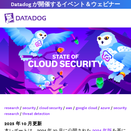
Datadog が開催するイベント＆ウェビナー
research
/
security
/
cloud security
/
aws
/
google cloud
/
azure
/
security
research
/
threat detection
2025 年 10 月更新
本レポートは、2024 年 10 月に公開された
2024 年版
を基に