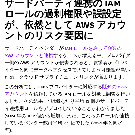
サードパーティ連携の IAM
ロールの過剰権限や誤設定
が、依然として AWS アカウ
ントのリスク要因に
サードパーティ ベンダーが
IAM ロールを通じて顧客の
AWS アカウントと連携
するケースが増える中、プロバイダ
ー側の AWS アカウントが侵害されると、攻撃者がプロバ
イダーと同じデータへアクセスできてしまう可能性が高い
ため、クラウド サプライチェーン リスクが高まります。
この分析では、SaaS プロバイダーに対応する
既知の AWS
アカウント
を信頼している IAM ロールを対象に調査を行い
ました。その結果、1 組織あたり平均 13 個のサードパーテ
ィ連携用ロールをデプロイしていることがわかりました
(2024 年の 10.2 個から増加)。また、これらのロールが連携
しているベンダー数は平均 2.5 社でした (2024 年と同水
準)。