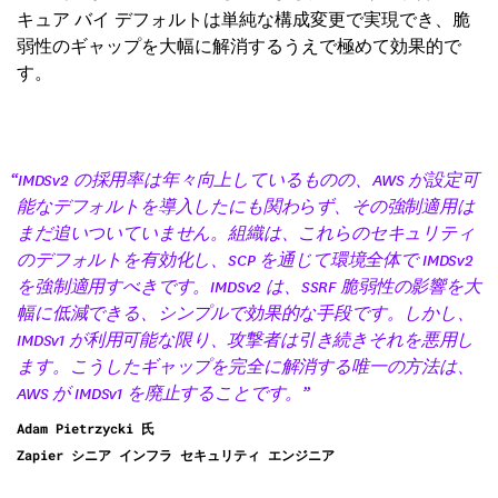
キュア バイ デフォルトは単純な構成変更で実現でき、脆
弱性のギャップを大幅に解消するうえで極めて効果的で
す。
“IMDSv2 の採用率は年々向上しているものの、AWS が設定可
能なデフォルトを導入したにも関わらず、その強制適用は
まだ追いついていません。組織は、これらのセキュリティ
のデフォルトを有効化し、SCP を通じて環境全体で IMDSv2
を強制適用すべきです。IMDSv2 は、SSRF 脆弱性の影響を大
幅に低減できる、シンプルで効果的な手段です。しかし、
IMDSv1 が利用可能な限り、攻撃者は引き続きそれを悪用し
ます。こうしたギャップを完全に解消する唯一の方法は、
AWS が IMDSv1 を廃止することです。”
Adam Pietrzycki 氏
Zapier シニア インフラ セキュリティ エンジニア