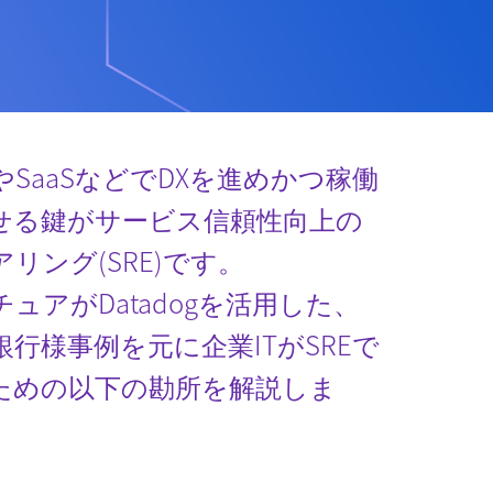
SaaSなどでDXを進めかつ稼働
せる鍵がサービス信頼性向上の
リング(SRE)です。
ュアがDatadogを活用した、
行様事例を元に企業ITがSREで
ための以下の勘所を解説しま