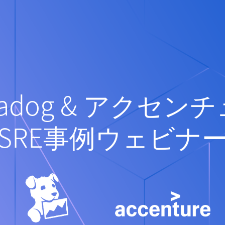
tadog & アクセン
SRE事例ウェビナ