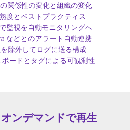
Tの関係性の変化と組織の変化
成熟度とベストプラクティス
dogで監視を自動モニタリングへ
 /Jira などとのアラート自動連携
報を除外してログに送る構成
ュボードとタグによる可観測性
ぐオンデマンドで再生