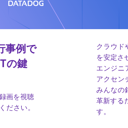
行事例で
クラウドや
を安定さ
ITの鍵
エンジニア
アクセンチ
みんなの銀
録画を視聴
革新する
ください。
す。