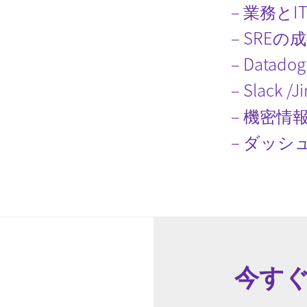
業務とI
SREの
Data
Slack
機密情
ダッシ
今す