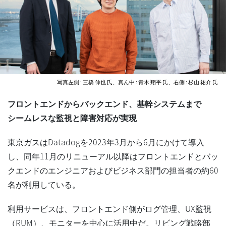
写真左側 : 三橋 伸也 氏、真ん中 : 青木 翔平 氏、右側 : 杉山 祐介 氏
フロントエンドからバックエンド、基幹システムまで
シームレスな監視と障害対応が実現
東京ガスはDatadogを2023年3月から6月にかけて導入
し、同年11月のリニューアル以降はフロントエンドとバッ
クエンドのエンジニアおよびビジネス部門の担当者の約60
名が利用している。
利用サービスは、フロントエンド側がログ管理、UX監視
（RUM）、モニターを中心に活用中だ。リビング戦略部