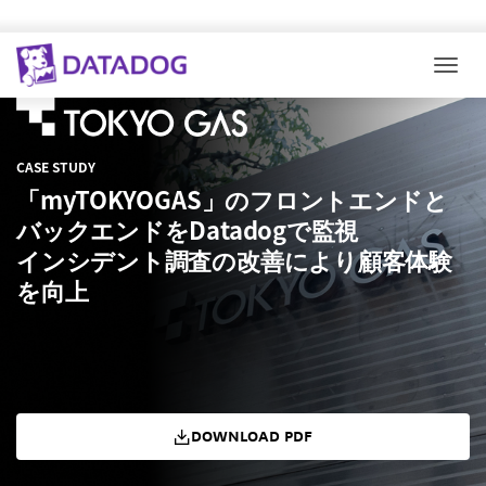
Togg
CASE STUDY
「myTOKYOGAS」のフロントエンドと
バックエンドをDatadogで監視
インシデント調査の改善により顧客体験
を向上
DOWNLOAD PDF