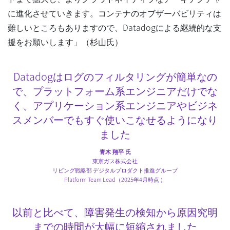
に進化させていきます。コンテナのオブザーバビリティは
難しいところもありますので、Datadogによる継続的な支
援をお願いします」（杉山氏）
Datadogはログのフィルタリングが簡単なの
で、プラットフォー
ム系エンジニアだけでな
く、アプリケーション系エンジニアやビ
ジネ
スメンバーでもすぐ使いこなせるようになり
ました
青木 翔平 氏
東京ガス株式会社
リビング戦略部 デジタルプロダクト推進グループ
Platform Team Lead（2025年4月時点 ）
以前と比べて、障害発生の検知から原因究明
までの時間が大幅に
短縮されました