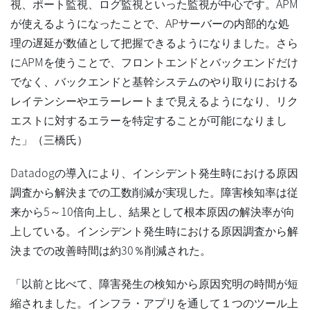
視、ポート監視、ログ監視といった監視が中心です。APM
が使えるようになったことで、APサーバーの内部的な処
理の遅延が数値として把握できるようになりました。さら
にAPMを使うことで、フロントエンドとバックエンドだけ
でなく、バックエンドと基幹システムのやり取りにおける
レイテンシーやエラーレートまで見えるようになり、リク
エストに対するエラーを特定することが可能になりまし
た」（三橋氏）
Datadogの導入により、インシデント発生時における原因
調査から解決までの工数削減が実現した。障害検知率は従
来から5～10倍向上し、結果として根本原因の解決率が向
上している。インシデント発生時における原因調査から解
決までの改善時間は約30％削減された。
「以前と比べて、障害発生の検知から原因究明の時間が短
縮されました。インフラ・アプリを通して１つのツール上