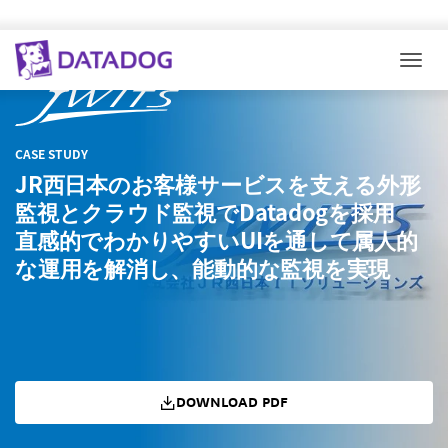
Togg
CASE STUDY
JR西日本のお客様サービスを支える外形
監視とクラウド監視でDatadogを採用
直感的でわかりやすいUIを通して属人的
な運用を解消し、能動的な監視を実現
DOWNLOAD PDF