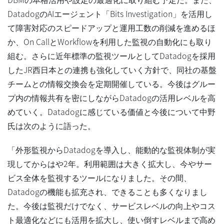
DatadogのAIエージェント「Bits Investigation」を活用し
て障害対応のスピードアップと運用工数の削減を進めるほ
か、On CallとWorkflowを利用した監視の自動化にも取り
組む。さらに近年標準の監視ツールとしてDatadogを採用
したJR西日本との連携も強化していく方針で、同社の基盤
チームとの情報交換会を定期開催している。今後はグルー
プ内の情報共有を密にしながらDatadogの活用レベルを高
めていく。Datadogに感じている価値と今後について中野
氏は次のように語った。
「外形監視からDatadogを導入し、能動的な監視体制が実
現してからはや2年。利用範囲は大きく拡大し、今やサー
ビス全体を監視するツールになりました。その間、
Datadogの機能も拡充され、できることも多くなりまし
た。今後は監視だけでなく、サービスレベルの向上やコス
ト最適化などにも活用を拡大し、使い倒すレベルまで高め