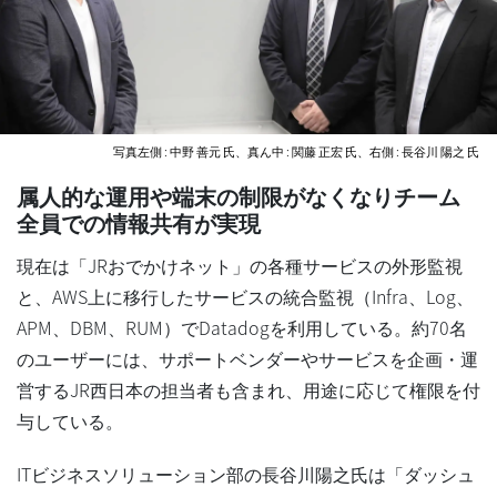
写真左側 : 中野 善元 氏、真ん中 : 関藤 正宏 氏、右側 : 長谷川 陽之 氏
属人的な運用や端末の制限がなくなりチーム
全員での情報共有が実現
現在は「JRおでかけネット」の各種サービスの外形監視
と、AWS上に移行したサービスの統合監視（Infra、Log、
APM、DBM、RUM）でDatadogを利用している。約70名
のユーザーには、サポートベンダーやサービスを企画・運
営するJR西日本の担当者も含まれ、用途に応じて権限を付
与している。
ITビジネスソリューション部の長谷川陽之氏は「ダッシュ