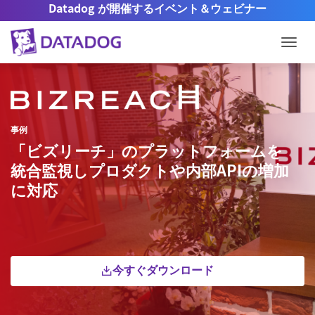
Datadog が開催するイベント＆ウェビナー
Togg
事例
「ビズリーチ」のプラットフォームを
統合監視しプロダクトや内部APIの増加
に対応
今すぐダウンロード