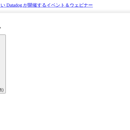
さい
Datadog が開催するイベント＆ウェビナー
ム
性)