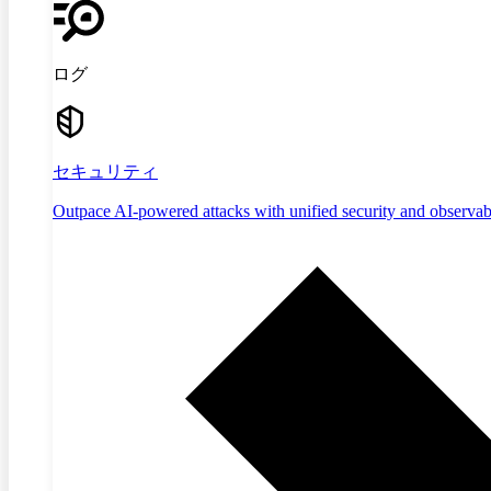
ログ
セキュリティ
Outpace AI-powered attacks with unified security and observabi