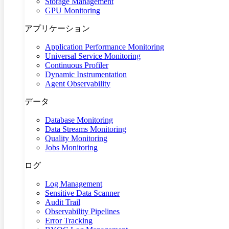
Storage Management
GPU Monitoring
アプリケーション
Application Performance Monitoring
Universal Service Monitoring
Continuous Profiler
Dynamic Instrumentation
Agent Observability
データ
Database Monitoring
Data Streams Monitoring
Quality Monitoring
Jobs Monitoring
ログ
Log Management
Sensitive Data Scanner
Audit Trail
Observability Pipelines
Error Tracking