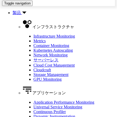
Toggle navigation
製品
インフラストラクチャ
Infrastructure Monitoring
Metrics
Container Monitoring
Kubernetes Autoscaling
Network Monitoring
サーバーレス
Cloud Cost Management
Cloudcraft
Storage Management
GPU Monitoring
アプリケーション
Application Performance Monitoring
Universal Service Monitoring
Continuous Profiler
Dynamic Instrumentation