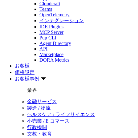
Cloudcraft
Teams
OpenTelemetry
インテグレーション
IDE Plugins
MCP Server
Pup CLI
Agent Directory
API
Marketplace
DORA Metrics
お客様
価格設定
お客様事例
業界
金融サービス
製造 / 物流
ヘルスケア / ライフサイエンス
小売業 / E コマース
行政機関
文教・教育