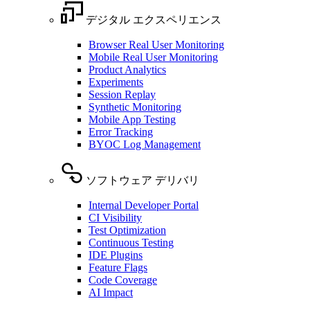
デジタル エクスペリエンス
Browser Real User Monitoring
Mobile Real User Monitoring
Product Analytics
Experiments
Session Replay
Synthetic Monitoring
Mobile App Testing
Error Tracking
BYOC Log Management
ソフトウェア デリバリ
Internal Developer Portal
CI Visibility
Test Optimization
Continuous Testing
IDE Plugins
Feature Flags
Code Coverage
AI Impact