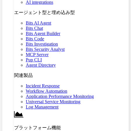
AI integrations
エージェント型と埋め込み型
Bits AI Agent
Bits Chat
Bits Agent Builder
Bits Code
Bits Investigation
Bits Security Analyst
MCP Server
Pup CLI
Agent Directory
関連製品
Incident Response
Workflow Automation
Application Performance Monitoring
Universal Service Monitoring
Log Management
プラットフォーム機能