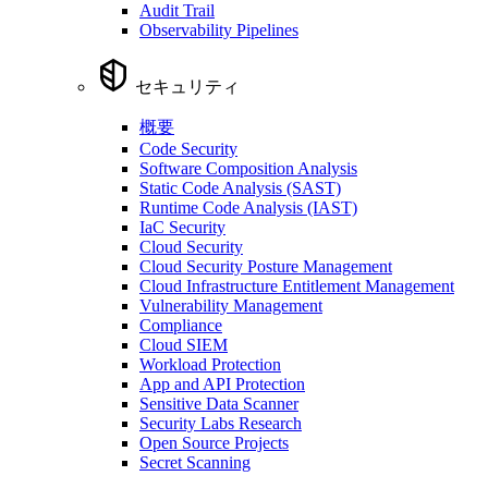
Audit Trail
Observability Pipelines
セキュリティ
概要
Code Security
Software Composition Analysis
Static Code Analysis (SAST)
Runtime Code Analysis (IAST)
IaC Security
Cloud Security
Cloud Security Posture Management
Cloud Infrastructure Entitlement Management
Vulnerability Management
Compliance
Cloud SIEM
Workload Protection
App and API Protection
Sensitive Data Scanner
Security Labs Research
Open Source Projects
Secret Scanning