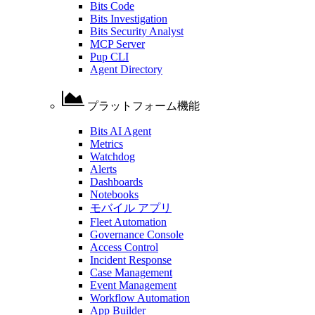
Bits Code
Bits Investigation
Bits Security Analyst
MCP Server
Pup CLI
Agent Directory
プラットフォーム機能
Bits AI Agent
Metrics
Watchdog
Alerts
Dashboards
Notebooks
モバイル アプリ
Fleet Automation
Governance Console
Access Control
Incident Response
Case Management
Event Management
Workflow Automation
App Builder