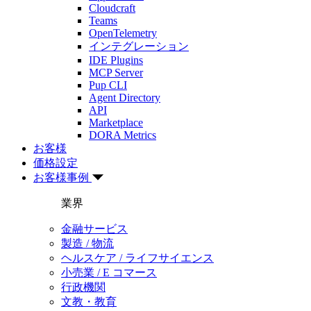
Cloudcraft
Teams
OpenTelemetry
インテグレーション
IDE Plugins
MCP Server
Pup CLI
Agent Directory
API
Marketplace
DORA Metrics
お客様
価格設定
お客様事例
業界
金融サービス
製造 / 物流
ヘルスケア / ライフサイエンス
小売業 / E コマース
行政機関
文教・教育