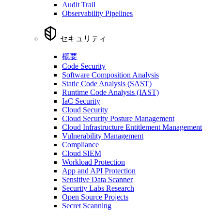
Audit Trail
Observability Pipelines
セキュリティ
概要
Code Security
Software Composition Analysis
Static Code Analysis (SAST)
Runtime Code Analysis (IAST)
IaC Security
Cloud Security
Cloud Security Posture Management
Cloud Infrastructure Entitlement Management
Vulnerability Management
Compliance
Cloud SIEM
Workload Protection
App and API Protection
Sensitive Data Scanner
Security Labs Research
Open Source Projects
Secret Scanning