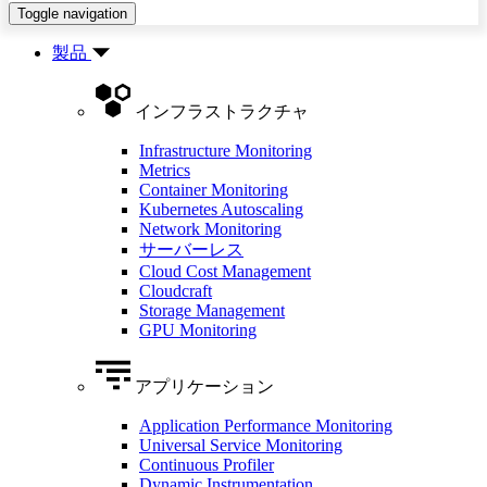
Toggle navigation
製品
インフラストラクチャ
Infrastructure Monitoring
Metrics
Container Monitoring
Kubernetes Autoscaling
Network Monitoring
サーバーレス
Cloud Cost Management
Cloudcraft
Storage Management
GPU Monitoring
アプリケーション
Application Performance Monitoring
Universal Service Monitoring
Continuous Profiler
Dynamic Instrumentation