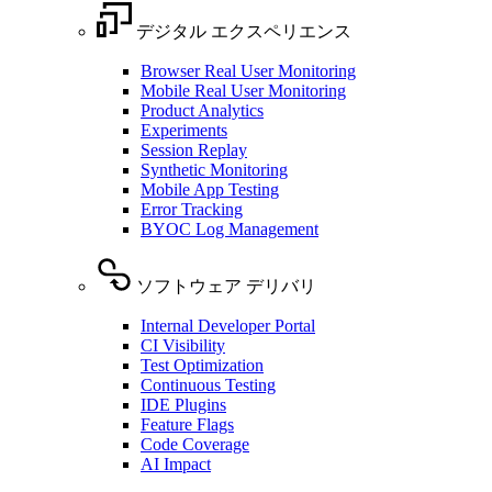
デジタル エクスペリエンス
Browser Real User Monitoring
Mobile Real User Monitoring
Product Analytics
Experiments
Session Replay
Synthetic Monitoring
Mobile App Testing
Error Tracking
BYOC Log Management
ソフトウェア デリバリ
Internal Developer Portal
CI Visibility
Test Optimization
Continuous Testing
IDE Plugins
Feature Flags
Code Coverage
AI Impact