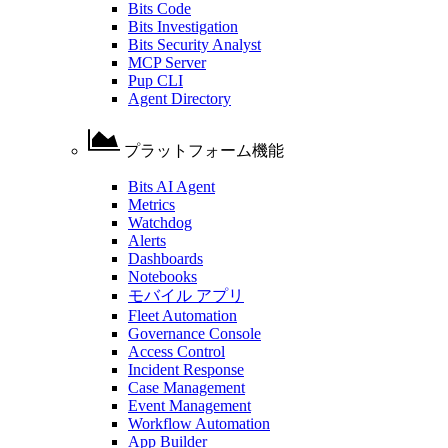
Bits Code
Bits Investigation
Bits Security Analyst
MCP Server
Pup CLI
Agent Directory
プラットフォーム機能
Bits AI Agent
Metrics
Watchdog
Alerts
Dashboards
Notebooks
モバイル アプリ
Fleet Automation
Governance Console
Access Control
Incident Response
Case Management
Event Management
Workflow Automation
App Builder