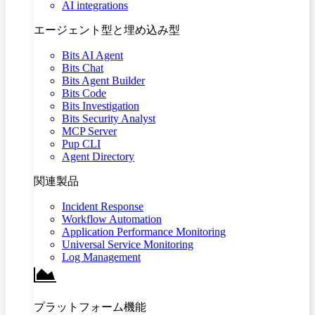
AI integrations
エージェント型と埋め込み型
Bits AI Agent
Bits Chat
Bits Agent Builder
Bits Code
Bits Investigation
Bits Security Analyst
MCP Server
Pup CLI
Agent Directory
関連製品
Incident Response
Workflow Automation
Application Performance Monitoring
Universal Service Monitoring
Log Management
プラットフォーム機能