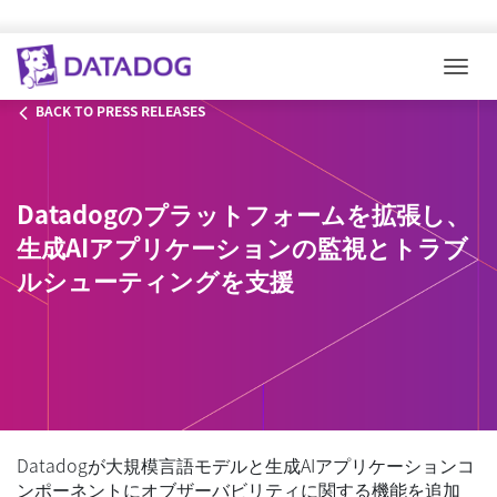
Togg
BACK TO PRESS RELEASES
Datadogのプラットフォームを拡張し、
生成AIアプリケーションの監視とトラブ
ルシューティングを支援
Datadogが大規模言語モデルと生成AIアプリケーションコ
ンポーネントにオブザーバビリティに関する機能を追加