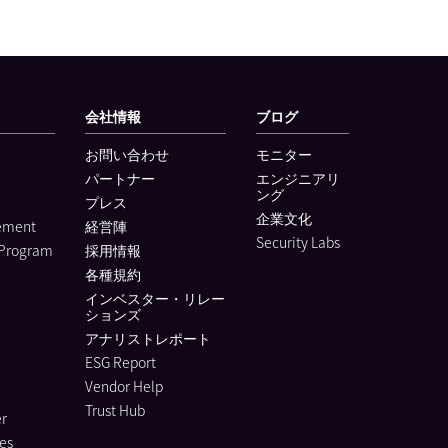
会社情報
ブログ
お問い合わせ
モニター
パートナー
エンジニアリ
ング
プレス
企業文化
lement
経営陣
Security Labs
 Program
採用情報
各種規約
インベスター・リレー
ションズ
アナリストレポート
ESG Report
Vendor Help
Trust Hub
r
es