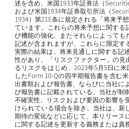
述を含め、米国1933年証券法（Securities 
および米国1934年証券取引所法（Securities 
1934）第21E条に規定される「将来
ています。これらの将来予想に関する
び機能の強化、またそれらによっても
記述が含まれますが、これらに限定す
実際の結果は、将来見通しに関する記
性があり、「リスクファクター」の見
るリスクをはじめ、2023年5月5日に
したForm 10-Qの四半期報告書を含
出書類および報告書、ならびに当社に
び報告書に記載されている、当社が制
不確実性、リスクおよび要因の影響を
けられている場合を除き、当社は、新
期待の変化などに応じて、本リリース
に関する記述を更新する義務または責