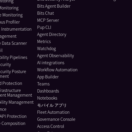
itoring
Bits Agent Builder
Monitoring
Bits Chat
e Monitoring
MCP Server
us Profiler
Pup CLI
 Instrumentation
Agent Directory
nagement
Metrics
e Data Scanner
Watchdog
il
Agent Observability
ility Pipelines
AI integrations
curity
Workflow Automation
curity Posture
ment
App Builder
 Protection
Teams
frastructure
Dashboards
ment Management
Notebooks
bility Management
モバイル アプリ
nce
Fleet Automation
API Protection
Governance Console
e Composition
Access Control