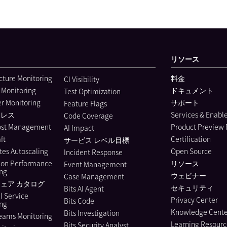
リソース
ucture Monitoring
料金
CI Visibility
 Monitoring
ドキュメント
Test Optimization
r Monitoring
サポート
Feature Flags
ーレス
Services & Enab
Code Coverage
ost Management
Product Preview
AI Impact
ft
Certification
サービス レベル目標
es Autoscaling
Open Source
Incident Response
ion Performance
リソース
Event Management
ing
ウェビナー
Case Management
ェア カタログ
セキュリティ
Bits AI Agent
l Service
Privacy Center
Bits Code
ing
Knowledge Cente
Bits Investigation
eams Monitoring
Learning Resourc
Bits Security Analyst