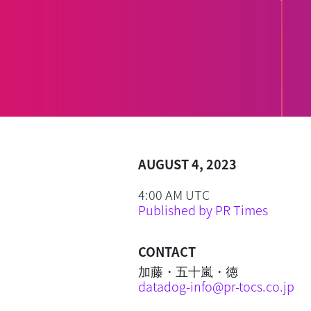
AUGUST 4, 2023
4:00 AM UTC
Published by PR Times
CONTACT
加藤・五十嵐・徳
datadog-info@pr-tocs.co.jp