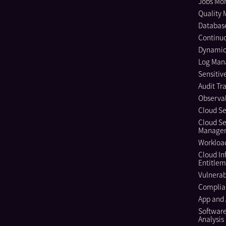
Jobs Mon
Quality 
Databas
Continuo
Dynamic
Log Ma
Sensitiv
Audit Tra
Observab
Cloud Se
Cloud Se
Manage
Workload
Cloud In
Entitle
Vulnera
Complia
App and 
Softwar
Analysis