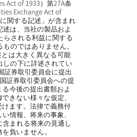
Act of 1933）第27A条
Exchange Act of
予想に関する記述」が含まれ
記述は、当社の製品およ
たらされる利益に関する
るものではありません。
述とは大きく異なる可能
出しの下に詳述されてい
米国証券取引委員会に提出
む米国証券取引委員会への提
よる今後の提出書類およ
御できない様々な仮定、
受けます。法律で義務付
しい情報、将来の事象、
に含まれる将来の見通し
務を負いません。